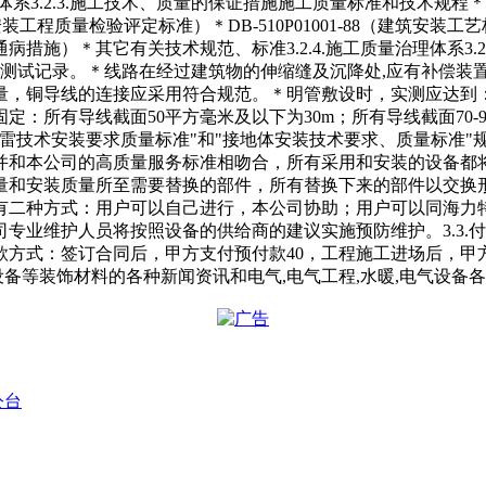
系3.2.3.施工技术、质量的保证措施施工质量标准和技术规程＊GBJ
装工程质量检验评定标准）＊DB-510P01001-88（建筑安装工
施）＊其它有关技术规范、标准3.2.4.施工质量治理体系3.
填写测试记录。＊线路在经过建筑物的伸缩缝及沉降处,应有补偿装
，铜导线的连接应采用符合规范。＊明管敷设时，实测应达到：排
所有导线截面50平方毫米及以下为30m；所有导线截面70-95平
术安装要求质量标准"和"接地体安装技术要求、质量标准"规定。3.
和本公司的高质量服务标准相吻合，所有采用和安装的设备都将
量和安装质量所至需要替换的部件，所有替换下来的部件以交换
有二种方式：用户可以自己进行，本公司协助；用户可以同海力
专业维护人员将按照设备的供给商的建议实施预防维护。3.3.
款方式：签订合同后，甲方支付预付款40，工程施工进场后，甲
设备等装饰材料的各种新闻资讯和电气,电气工程,水暖,电气设备
公台