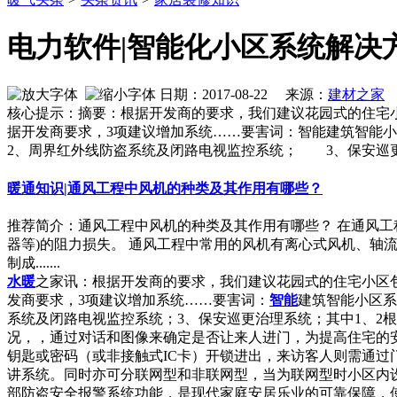
电力软件|智能化小区系统解决
日期：2017-08-22 来源：
建材之家
核心提示：摘要：根据开发商的要求，我们建议花园式的住宅小
据开发商要求，3项建议增加系统……要害词：智能建筑智
2、周界红外线防盗系统及闭路电视监控系统； 3、保
暖通知识|通风工程中风机的种类及其作用有哪些？
推荐简介：通风工程中风机的种类及其作用有哪些？ 在通风
器等)的阻力损失。 通风工程中常用的风机有离心式风机、
制成.......
水暖
之家讯：根据开发商的要求，我们建议花园式的住宅小区包
发商要求，3项建议增加系统……要害词：
智能
建筑智能小区系
系统及闭路电视监控系统；3、保安巡更治理系统；其中1、2根
况，，通过对话和图像来确定是否让来人进门，为提高住宅的
钥匙或密码（或非接触式IC卡）开锁进出，来访客人则需通过
讲系统。同时亦可分联网型和非联网型，当为联网型时小区内
部防盗安全报警系统功能，是现代家庭安居乐业的可靠保障，