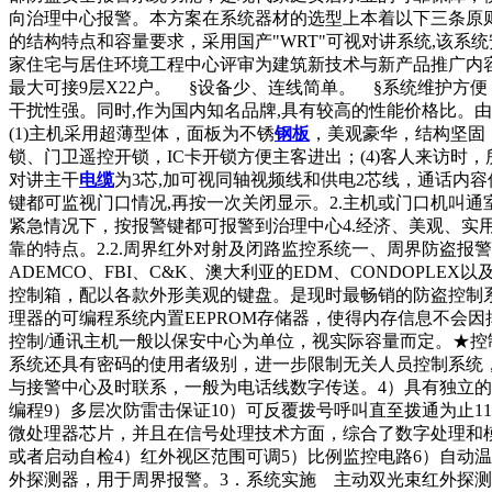
向治理中心报警。本方案在系统器材的选型上本着以下三条原则：
的结构特点和容量要求，采用国产"WRT"可视对讲系统,该
家住宅与居住环境工程中心评审为建筑新技术与新产品推广内容
最大可接9层X22户。 §设备少、连线简单。 §系统维护
干扰性强。同时,作为国内知名品牌,具有较高的性能价格比。由于
(1)主机采用超薄型体，面板为不锈
钢板
，美观豪华，结构坚固
锁、门卫遥控开锁，IC卡开锁方便主客进出；(4)客人来访时
对讲主干
电缆
为3芯,加可视同轴视频线和供电2芯线，通话内容保
键都可监视门口情况,再按一次关闭显示。2.主机或门口机叫通
紧急情况下，按报警键都可报警到治理中心4.经济、美观、实用
靠的特点。2.2.周界红外对射及闭路监控系统一、周界防盗
ADEMCO、FBI、C&K、澳大利亚的EDM、CONDOPL
控制箱，配以各款外形美观的键盘。是现时最畅销的防盗控制系统
理器的可编程系统内置EEPROM存储器，使得内存信息不会
控制/通讯主机一般以保安中心为单位，视实际容量而定。★控
系统还具有密码的使用者级别，进一步限制无关人员控制系统
与接警中心及时联系，一般为电话线数字传送。4）具有独立的
编程9）多层次防雷击保证10）可反覆拨号呼叫直至拨通为止
微处理器芯片，并且在信号处理技术方面，综合了数字处理和模
或者启动自检4）红外视区范围可调5）比例监控电路6）自动温
外探测器，用于周界报警。3．系统实施 主动双光束红外探测器