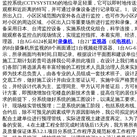
监控系统(CCTVSYSTEM)的地位举足轻重，它可以即时
观察和近距离的特写，并可通过录像设备进行记录取证。1、
所出入口、小区区域范围内室外各点进行监控，也可作为小区
对小区的周边区域、小区出入口等重要场所进行监控和录像。
备采用日本、台湾监控设备，实施系统优化组合，科学连接，
能观察各监控点的现场情况，实现监控指挥。本着实用、经济、
理器、1台AG-6124长延时
录像机
、1台21"
监视器
（或
电视机
）
的8台摄像机所监视的8个画面通过1台视频处理器器、1台AG
示，所录画面均有时间,日期记录。根据设计平面图和建设单位要
施工工期计划若贵司选择我公司承担此项目，在设计上我们将
们各部门将选派具有丰富经验的工程技术人员及治理人员来实
师为技术总负责人，由各专业的人员组成一套技术班子。设计
交底工作，做好施工设计并由业主签证认可。实施中应严格贯
位，并经设计代表为主、监理同意、甲方认可并签证后，方可
计方案，即围绕增加住宅楼盘的新技术含量，提高住宅的居住
求的前提下，分系统做好系统的施工图设计，以满足施工要求
计、现场核实管线预埋；二是系统的施工阶段，包括系统布线
合约后，除不可预见的因素或甲方原因影响外，我公司拟定的本
配合土建单位进行预理管线，实际进度视土建进度再定。3.为
备的安装。4.在土建工程全部完成时清场后15天内，我方将所有
及质量保证体系3.2.1.项目分系统工作程序及规范标准工