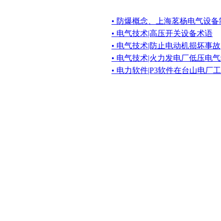
• 防爆概念、上海茗杨电气设
• 电气技术|高压开关设备术语
• 电气技术|防止电动机损坏事故
• 电气技术|火力发电厂低压电
• 电力软件|P3软件在台山电