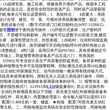
；(3)选择安装、施工轻易、维修保养方便的产品。根据本工程
建筑的必选之品，是您安全防范的首选产品，同时该产品荣获国
锁,每单元可独立设置密码；3、系统特点： §容量大：系统
统设计合理、规范、可 靠。可视对讲系统图像清楚、稳定、抗
设备介绍：2数字式对讲门口机功能特点(WRT-332BKZ)：
极管
照明
便于夜间选号操作；(3)开锁方式多样，住户密码开
式，不受楼宇结构影响，用户编号可以是数字(6)安装方便,楼层
白显示屏，超薄型壁挂方式，外型美观。1.待机时，任何时间按监视
机可进行通话，按开锁键可开启电控锁(呼叫对讲时有效)3.在
楚稳定。4闭门器：采用日本产品PH7002，具有质量稳定可
内市场上，防盗预警系统设备及产品五花八门，有美国的
的产品。EDM公司专业设计及生产高质量的防盗系统。备有多种防盗
各种报警信号并可实现报警联网。控制/通讯主机采用16位微处
要以主动红外探测器为主。信号的传输一般采用有线传输方式。
：系统具有使用者密码，限制无关人员进入系统进行操作；同时，
控制单元能有效地接收各探测器传来的信号。3）报警传送：能
的报告格式7）ALPHA和
LED
键盘兼容8）防止非法操作和
程★主动红外探测器具有以下功能：双光束主动红外探测器装备有
红外，双光束2）内置微处理器3）命令输入端可以遥控LED
配置CC408主机一套、键盘。★前端 配置7对双光束主动红
入报警主机。二、闭路电视监控系统在安全防范领域里，闭路电视