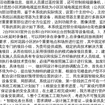
地传送活动图像信息。值班人员通过遥控装置，还可控制前端摄像
设计思想小区闭路电视监控系统为小区区域电视监控系统（公共
内部治理使用。鉴于本系统的实际情况，设置1个主控中心，主控
本系统以画面处理器为主要设备，画面处理器主要是进行多路实
对重要要害部位进行全方位监控，达到功能齐全、图像清楚、监
可靠的原则,设计如下系统。本系统监控部分前端由8台彩色摄像
、2台PIH303室外云台和1台PIH308云台控制器等设备组成
-6124长延时录像机，可以同时录在录像带上,在录像机回放画
求，拟对花园小区的8个重要地点和场所进行监控，其中固定机6个
成立专门的项目小组，为贵司提供成熟、稳定的高技术解决方案
施项目，从而在组织上采用强强联合的模式确保项目质量。2．
及实施人员应由具有专业知识和实际工作经验的技术人员组成。
彻执行各级技术责任制，必须严格按照施工设计进行实施。如发
修改。具体包括：一、做好同设计单位的协调配合工作。首先在
环境为中心，提出较为独特的建议方案。根据住宅楼盘的户型不
。配合设计院做好预埋管线位置的设计。三、民生家园智能化系
、设备安装、局部调试、系统运行试验。第一阶段的工作可在一
系统工程施工计划如下：1.根据业主要求进度，与厂家或代理商
了保证设备的安全及清洁，在土建工程完成90时，我方将进行管
设备安装调试。5.整个工程施工工期为80天，考虑为不可预见因素
作程序：＊智能化各分系统：需求调研→设计施工并签证→设备采供