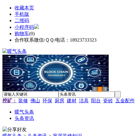
收藏本页
手机版
二维码
小程序码
购物车
(
0
)
合作联系微信/ＱＱ/电话：18923733323
1
2
3
挖矿：
装修
佛山
环保
厨房
建材
洁具
阳台
瓷砖
五金配件
暖气头条
头条资讯
暖气头条
>
头条资讯
>
家居装修知识