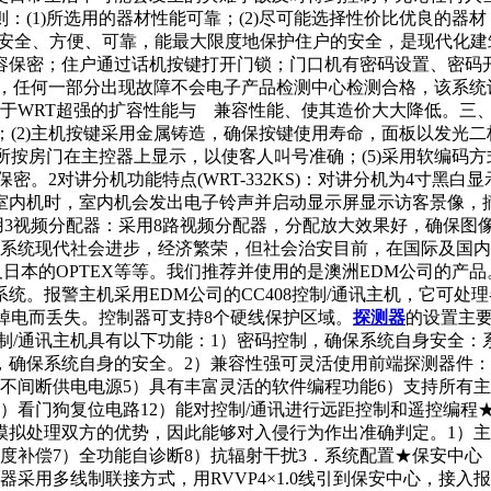
(1)所选用的器材性能可靠；(2)尽可能选择性价比优良的器材
系统安全、方便、可靠，能最大限度地保护住户的安全，是现代化
保密；住户通过话机按键打开门锁；门口机有密码设置、密码开
方便，任何一部分出现故障不会电子产品检测中心检测合格，该系
WRT超强的扩容性能与 兼容性能、使其造价大大降低。三、系统
；(2)主机按键采用金属铸造，确保按键使用寿命，面板以发光二
，所按房门在主控器上显示，以使客人叫号准确；(5)采用软编码方
密。2对讲分机功能特点(WRT-332KS)：对讲分机为4寸黑
室内机时，室内机会发出电子铃声并启动显示屏显示访客景像，摘
3视频分配器：采用8路视频分配器，分配放大效果好，确保图像清
报警系统现代社会进步，经济繁荣，但社会治安目前，在国际及国
EX以及日本的OPTEX等等。我们推荐并使用的是澳洲EDM公司
。报警主机采用EDM公司的CC408控制/通讯主机，它可处理
因掉电而丢失。控制器可支持8个硬线保护区域。
探测器
的设置主
制/通讯主机具有以下功能：1）密码控制，确保系统自身安全
，确保系统自身的安全。2）兼容性强可灵活使用前端探测器件：
不间断供电电源5）具有丰富灵活的软件编程功能6）支持所有主要
11）看门狗复位电路12）能对控制/通讯进行远距控制和遥控编
拟处理双方的优势，因此能够对入侵行为作出准确判定。1）主动
度补偿7）全功能自诊断8）抗辐射干扰3．系统配置★保安中心 
采用多线制联接方式，用RVVP4×1.0线引到保安中心，接