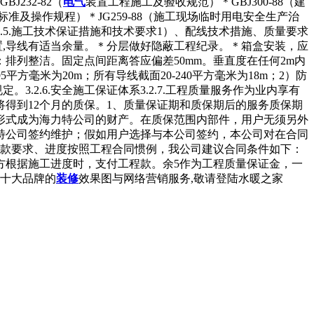
232-82（
电气
装置工程施工及验收规范）＊GBJ300-88（建
艺标准及操作规程）＊JG259-88（施工现场临时用电安全生产治
2.5.施工技术保证措施和技术要求1）、配线技术措施、质量要求
置,导线有适当余量。＊分层做好隐蔽工程纪录。＊箱盒安装，应
列整洁。固定点间距离答应偏差50mm。垂直度在任何2m内
方毫米为20m；所有导线截面20-240平方毫米为18m；2）防
2.6.安全施工保证体系3.2.7.工程质量服务作为业内享有
得到12个月的质保。1、质量保证期和质保期后的服务质保期
形式成为海力特公司的财产。在质保范围内部件，用户无须另外
特公司签约维护；假如用户选择与本公司签约，本公司对在合同
付款要求、进度按照工程合同惯例，我公司建议合同条件如下：
方根据施工进度时，支付工程款。余5作为工程质量保证金，一
各十大品牌的
装修
效果图与网络营销服务,敬请登陆水暖之家