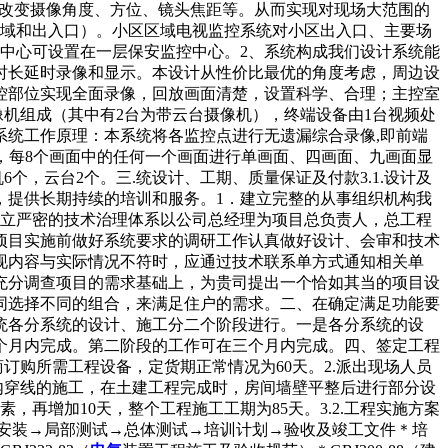
机，改变摄像角度、方位、镜头焦距等。从而实现对现场大范围的
区域和出入口）。小区区域电视监控系统对小区出入口、主要场
中心可设置在一层保安监控中心。2、系统构成我们设计系统能
时长延时录像和显示。本设计从性价比最优的角度考虑，周边设
控部位实现全面录像，回放画面清楚，设置科学、合理；主控室
机组成（其中有2台为带云台摄像机），终端设备由1台视频处
。3、系统工作原理：本系统将各监控点进行无遗漏综合录像,即前端
面时，每8个画面中的任何一个画面进行单画面、四画面、九画面显
，云台2个。三.统设计、工期、质量保证及付款3.1.设计及
，提供长期持续的培训和服务。1．建立完整的从事组织机构我
建立严密的技术治理体系以公司总经理为项目总负责人，总工程
项目实施前做好系统要求的调研工作认真做好设计、会审和技术
现内容与实际情况不符时，应通过技术联系单方式通知相关单
充分调查项目的需求基础上，为贵司提出一个恰如其当的项目设
同选择不同的组合，来满足住户的需求。二、在确定满足功能要
统各分系统的设计、施工分二个阶段进行。一是各分系统的设
个月内完成。第二阶段的工作可在三个月内完成。四、签定工程
订购所需工程设备，定货期正常情况为60天。2.派出现场人员
内穿线的施工，在土建工程完成时，房间墙壁平整后进行部分设
，再增加10天，整个工程施工工期为85天。3.2.工程实施方案
及安装→局部测试→总体测试→培训计划→验收及竣工文件＊培