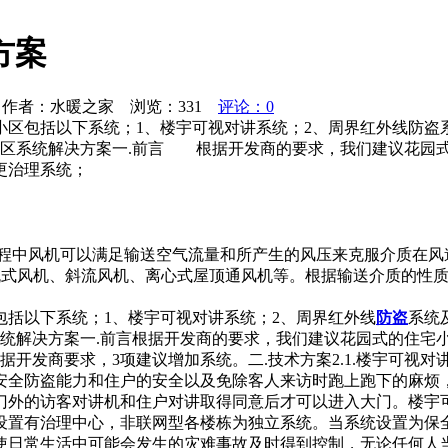
方案
作者：水暖之家 浏览：
331
评论：0
区包括以下系统；1、楼宇可视对讲系统；2、周界红外线防盗系
能小区系统解决方案一.前言 根据开发商的要求，我们建议
安巡更治理系统；
工程中风机可以满足输送空气流量和所产生的风压来克服介质在风
轴流式风机、斜流风机、离心式屋顶通风机等。根据输送介质的性
括以下系统；1、楼宇可视对讲系统；2、周界红外线
防盗
系统
统解决方案一.前言根据开发商的要求，我们建议花园式的住宅
据开发商要求，3项建议增加系统。二.技术方案2.1.楼宇可视
安全防盗能力和住户的安全以及免除客人来访时跑上跑下的麻烦
门外的访客对讲机和住户对讲取得同意后才可以进入大门。楼宇
设置有治理中心，非联网型各楼栋为独立系统。当系统设置为保
使日常生活中可能会发生的灾难事故及时得到控制，无论任何人