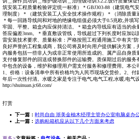
训＿操作员培训＿维护级培训＿治理级培训3.2.2.设计质量保证体
筑安装工程质量检验评定统一标准）＊GBJ303-88（建筑电气安
理制度）＊（建筑安装工人安全技术操作规程）＊（消除质量通病措
＊每一回路导线间和对地的绝缘电组值必须大于0.5兆欧,并
牢固、平整。箱盒内应保持清洁。＊箱盒内导线应有适当的余量
答应偏差3mm。＊垂直敷设管线，导线超过下列长度时应加以固定：
雷安装技术要求、质量标准：严格按照工程通用施工中有关"防雷技
良好声誉的工程集成商，我公司将及时向用户提供解决方案，并
内服务包括一些非人为或非正常使用所造成的、属产品自身质
支付修复部件的回送或替换部件的运输费。质保期过后的服务
中包含的设备，维护和修理用户需支付服务和修理费用。本公司
1、价格：设备清单中所有价格均为人民币现场交货价。2、付
年后一次性付清。水暖之家是专注于电气,电气工程,水暖,电气
http://shuinuan.jc68.com/
打赏
下一篇：
时尚自由 浙美金柚木经理主管办公室电脑桌办
上一篇：
选购粘箱机应从以下几个方面来考虑
更多
>
文章标签：
电气设备
；相关产品：