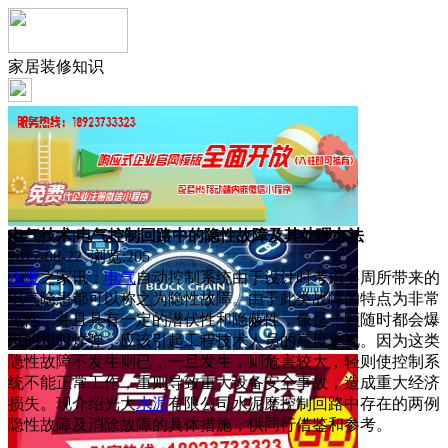
家居装修知识
电气技术|电气控制回路中的隐性故障及其处理办法
2017-08-22 浏览:
205
水暖
之家讯：
电气
自动控制系统由于设计时考虑不周所带来的
电气隐患都可以称之为隐性故障。由于此类故障的特点为非常
见性，并且具有一定的潜伏性和隐蔽性，像是一颗随时都会爆
发的定时炸弹，应该引起工程技术人员的高度重视。因为这类
隐性故障不发生则已，一旦发生，则危害较大，轻则使控制系
统不能正常工作，重则导致重大设备安全事故，造成重大经济
损失。现介绍光大
水泥
有限公司水泥磨控制回路中存在的两例
隐性故障及消除故障的具体措施，供同行借鉴和参考。