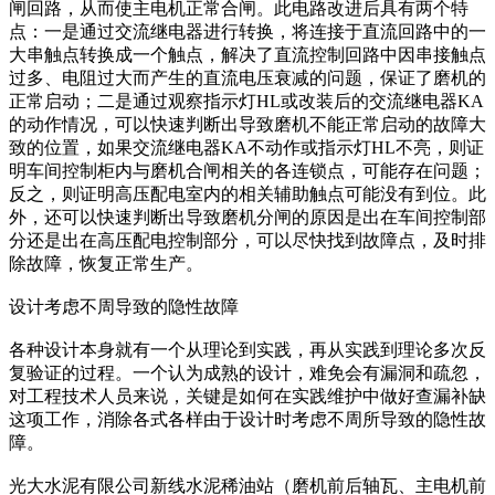
闸回路，从而使主电机正常合闸。此电路改进后具有两个特
点：一是通过交流继电器进行转换，将连接于直流回路中的一
大串触点转换成一个触点，解决了直流控制回路中因串接触点
过多、电阻过大而产生的直流电压衰减的问题，保证了磨机的
正常启动；二是通过观察指示灯HL或改装后的交流继电器KA
的动作情况，可以快速判断出导致磨机不能正常启动的故障大
致的位置，如果交流继电器KA不动作或指示灯HL不亮，则证
明车间控制柜内与磨机合闸相关的各连锁点，可能存在问题；
反之，则证明高压配电室内的相关辅助触点可能没有到位。此
外，还可以快速判断出导致磨机分闸的原因是出在车间控制部
分还是出在高压配电控制部分，可以尽快找到故障点，及时排
除故障，恢复正常生产。
设计考虑不周导致的隐性故障
各种设计本身就有一个从理论到实践，再从实践到理论多次反
复验证的过程。一个认为成熟的设计，难免会有漏洞和疏忽，
对工程技术人员来说，关键是如何在实践维护中做好查漏补缺
这项工作，消除各式各样由于设计时考虑不周所导致的隐性故
障。
光大水泥有限公司新线水泥稀油站（磨机前后轴瓦、主电机前