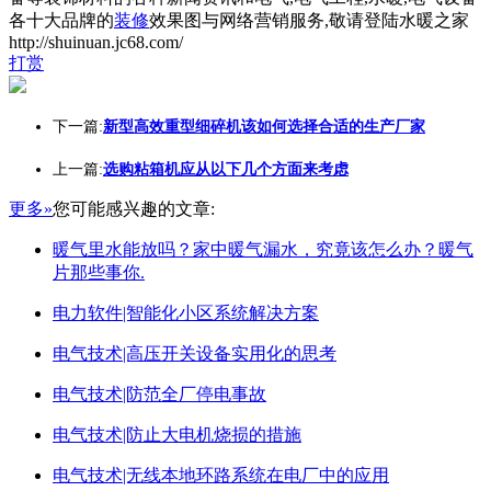
各十大品牌的
装修
效果图与网络营销服务,敬请登陆水暖之家
http://shuinuan.jc68.com/
打赏
下一篇:
新型高效重型细碎机该如何选择合适的生产厂家
上一篇:
选购粘箱机应从以下几个方面来考虑
更多»
您可能感兴趣的文章:
暖气里水能放吗？家中暖气漏水，究竟该怎么办？暖气
片那些事你.
电力软件|智能化小区系统解决方案
电气技术|高压开关设备实用化的思考
电气技术|防范全厂停电事故
电气技术|防止大电机烧损的措施
电气技术|无线本地环路系统在电厂中的应用