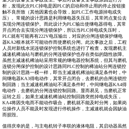
析，发现此次PLC掉电是因PLC的启动和停止用的停止按钮接
触不良所致（其他因素也会导致，如PLC工作电源掉电或失
压）。常规的设计思路是利用继电器失压后，其常闭点复位去
实现分闸连锁保护。而此设计为PLC输出使继电器得电，其常
开点闭合去实现分闸连锁保护，所以当PLC掉电或失压时，
PLC就有可能再有222V电压输出，对应的分闸连锁保护继电
器KA2根本就不可能动作而使磨机分闸。此次事故之后，工程
人员对新线水泥连锁保护控制系统也进行了检查，发现磨机主
减速机稀油站与磨机的分闸连锁保护也存在类似的隐性故障。
虽然主减速机稀油站采用常规的继电器控制系统，但其与磨机
连锁分闸保护控制的设计思路同PLC控制的稀油站分闸连锁控
制的设计思路一模一样，即当主减速机稀油站满足条件时，中
间继电器KA3得电动作，其常开点闭合，去磨机的合闸连锁控
制回路；当主减速机稀油站不满足条件时，中间继电器KA4得
电动作，去磨机的分闸连锁控制回路。显而易见，当磨机正常
运转之后，如果主减速机稀油站控制回路突然掉电或失压，
KA4将因失电而不能动作吸合，磨机就不能及时分闸，如果岗
位操作人员不能及时发现进行停机操作，主减速机就会因缺油
而损毁。
值得庆幸的是，与主电机转子串联的液体电阻，其启动器虽然