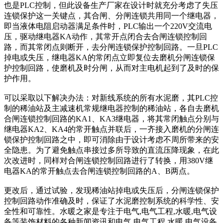
也是PLC控制，但此设备生产厂家在设计时就充分考虑了失压
连锁保护这一关键点，其合闸、分闸连锁共用同一个继电器，
即当液体电阻启动器满足条件时，PLC输出一个220V交流电
压，驱动继电器KA动作，其常开点闭合去合闸连锁控制回
路，而其常闭点则断开，去分闸连锁保护控制回路。一旦PLC
掉电或失压，继电器KA的常闭点立即复位去磨机分闸连锁保
护控制回路，使磨机及时分闸，从而对主电机起到了及时的保
护作用。
可以采取以下解决办法：对新线系统的所有水泥磨，其PLC控
制的稀油站及主减速机常规继电器控制的稀油站，各自去磨机
合闸连锁控制回路的KA1、KA3继电器，将其常闭触点分别与
继电器KA2、KA4的常开触点并联后，一齐接入磨机的分闸连
锁保护控制回路之中，即可消除由于设计考虑不周所带来的安
全隐患。为了避免触点串接过多所导致的直流压降现象，在此
次改进时，同样对合闸连锁控制回路进行了转换，用380V继
电器KA的常开触点去合闸连锁控制回路的A、B两点。
更改后，通过试验，发现稀油站掉电或失压后，分闸连锁保护
控制回路动作准确及时，保证了水泥磨控制系统的科学性、安
全性和可靠性。水暖之家是专注于电气,电气工程,水暖,电气设
备等装饰材料的各种新闻资讯和电气,电气工程,水暖,电气设备