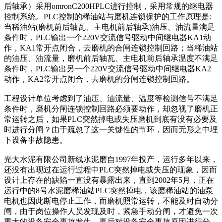
后轴承）采用omronC200HPLC进行控制，采用常规的继电器
控制系统。PLC控制的稀油站与磨机连锁保护的工作原理是:
当稀油站(磨机前后轴瓦、主电机前后轴承)油压、油流量满足
条件时，PLC输出一个220V交流信号驱动中间继电器KA1动
作，KA1常开点闭合，去磨机的合闸连锁控制回路；当稀油站
的油压、油流量，磨机前后轴瓦、主电机前后轴承温度不满足
条件时，PLC输出另一个220V交流信号驱动中间继电器KA2
动作，KA2常开点闭合，去磨机的分闸连锁控制回路。
工程设计单位考虑到了油压、油流量、温度等检测信号不满足
条件时，磨机分闸连锁控制回路必须要动作，却忽视了磨机正
常运转之后，如果PLC突然掉电或失压磨机到底有没有必要及
时进行分闸？由于疏忽了这一关键性的节环，因而无形之中埋
下设备事故隐患。
光大水泥有限公司新线水泥磨自1997年投产，运行多年以来，
还没有出现过在运行过程中PLC突然掉电或失压的现象，因而
设计上存在的缺陷一直没有暴露出来，直到2002年5月，正在
运行中的8号水泥磨稀油站PLC突然掉电，该磨稀油站的油泵
电机也因此断电停止工作，而磨机照常运转，不能及时自动分
闸，由于岗位操作人员发现及时，紧急手动分闸，才避免一次
重大的设备安全事故发生。事后对设备安全事故原因进行分