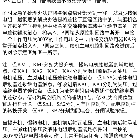
35V左右），因而合闸线圈不能充分动作而合闸。
临时应急的处理办法是将各触点氧化部分刮干净，以减少接触
电阻。最彻底的解决办法是将连接于直流回路中的、与磨机合
闸连锁的车间控制柜中相关的交流接触器或中间继电器的一连
串连锁辅助触点，将其A、B两端从原控制回路中断开，串接
一个工作电压为380V的工作电压之中，再将交流继电器KA的
常开触点接入A、B两点之间。磨机主电机控制回路改进前后
的对照示意图如图一所示。
注：①KM1、KM2分别为提升机、慢转电机接触器的辅助触
点。②KA1、KA2、KA3、KA4分别为磨机前后轴瓦油压、主
电机油压、主减速机油压连锁继电器触点。③KA5为液体电阻
启动器连锁继电器触点。④改进后KA0、KA1分别为失压、过
流继电器的连锁点。⑤KT为液体电阻启动器延时保护继电器
的连锁点。⑥Q为真空断路器的辅助触点。⑦SQ为合闸位置
辅助行程开关。⑧SA1、SA2分别为车间控制室、配电控制柜
的转换开关。⑨SB1、SB2分别为配电合、分闸试验按钮。
当提升机、慢转电机、磨机前后轴瓦油压、主电机前后轴承油
压、主减速机油压及液体电阻启动器满足条件时，串接的
380V交流继电器将会动作，其常开触点闭合，接通磨机的合