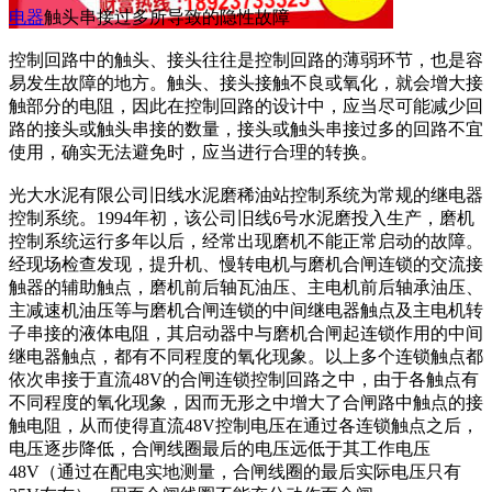
电器
触头串接过多所导致的隐性故障
控制回路中的触头、接头往往是控制回路的薄弱环节，也是容
易发生故障的地方。触头、接头接触不良或氧化，就会增大接
触部分的电阻，因此在控制回路的设计中，应当尽可能减少回
路的接头或触头串接的数量，接头或触头串接过多的回路不宜
使用，确实无法避免时，应当进行合理的转换。
光大水泥有限公司旧线水泥磨稀油站控制系统为常规的继电器
控制系统。1994年初，该公司旧线6号水泥磨投入生产，磨机
控制系统运行多年以后，经常出现磨机不能正常启动的故障。
经现场检查发现，提升机、慢转电机与磨机合闸连锁的交流接
触器的辅助触点，磨机前后轴瓦油压、主电机前后轴承油压、
主减速机油压等与磨机合闸连锁的中间继电器触点及主电机转
子串接的液体电阻，其启动器中与磨机合闸起连锁作用的中间
继电器触点，都有不同程度的氧化现象。以上多个连锁触点都
依次串接于直流48V的合闸连锁控制回路之中，由于各触点有
不同程度的氧化现象，因而无形之中增大了合闸路中触点的接
触电阻，从而使得直流48V控制电压在通过各连锁触点之后，
电压逐步降低，合闸线圈最后的电压远低于其工作电压
48V（通过在配电实地测量，合闸线圈的最后实际电压只有