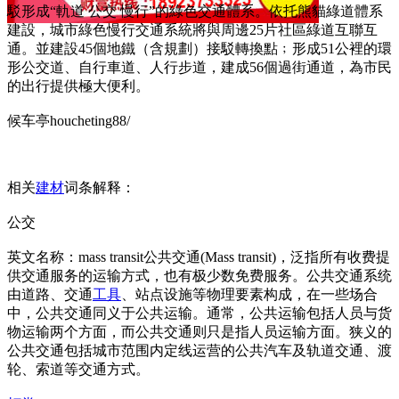
駁形成“軌道 公交 慢行”的綠色交通體系。依托熊貓綠道體系
建設，城市綠色慢行交通系統將與周邊25片社區綠道互聯互
通。並建設45個地鐵（含規劃）接駁轉換點﹔形成51公裡的環
形公交道、自行車道、人行步道，建成56個過街通道，為市民
的出行提供極大便利。
候车亭houcheting88/
相关
建材
词条解释：
公交
英文名称：mass transit公共交通(Mass transit)，泛指所有收费提
供交通服务的运输方式，也有极少数免费服务。公共交通系统
由道路、交通
工具
、站点设施等物理要素构成，在一些场合
中，公共交通同义于公共运输。通常，公共运输包括人员与货
物运输两个方面，而公共交通则只是指人员运输方面。狭义的
公共交通包括城市范围内定线运营的公共汽车及轨道交通、渡
轮、索道等交通方式。