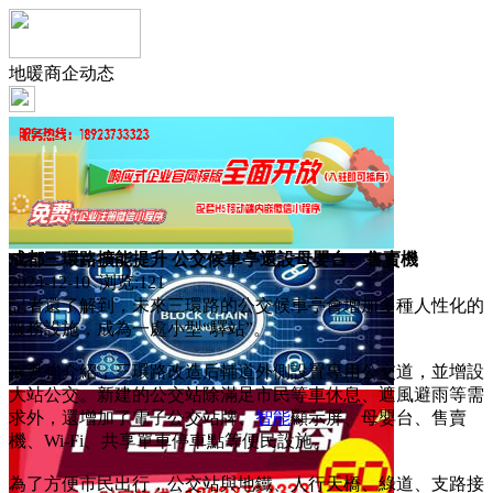
地暖商企动态
成都三環路擴能提升 公交候車亭還設母嬰台、售賣機
2024-12-10 浏览:
121
記者還了解到，未來三環路的公交候車亭會增加多種人性化的
服務設施，成為一處小型“驛站”。
據尹強介紹，三環路改造后輔道外側設置專用公交道，並增設
大站公交。新建的公交站除滿足市民等車休息、遮風避雨等需
求外，還增加了電子公交站牌、
智能
顯示屏、母嬰台、售賣
機、Wi-Fi、共享單車停車點等便民設施。
為了方便市民出行，公交站與地鐵、人行天橋、綠道、支路接