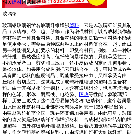
相关
建材
词条解释：
玻璃钢
玻璃钢玻璃钢学名玻璃纤维增强
塑料
。它是以玻璃纤维及其制
品（玻璃布、带、毡、纱等）作为增强材料，以合成树脂作基
体材料的一种复合材料。复合材料的概念是指一种材料不能满
足使用要求，需要由两种或两种以上的材料复合在一起，组成
另一种能满足人们要求的材料，即复合材料。例如，单一种玻
璃纤维，虽然强度很高，但纤维间是松散的，只能承受拉力，
不能承受弯曲、剪切和压应力，还不易做成固定的几何形状，
是松软体。如果用合成树脂把它们粘合在一起，可以做成各种
具有固定形状的坚硬制品，既能承受拉应力，又可承受弯曲、
压缩和剪切应力。这就组成了玻璃纤维增强的塑料基复合材
料。由于其强度相当于钢材，又含有玻璃组分，也具有玻璃那
样的色泽、形体、耐腐蚀、电绝缘、
隔热
等性能，象玻璃那
样，历史上形成了这个通俗易懂的名称“玻璃钢”，这个名词是
由原国家建筑材料工业部部长赖际发同志于1958 年提出的，
由建材系统扩至全国，现在还普遍地采用着。由此可见，玻璃
钢的含义就是指玻璃纤维作增强材料、合成树脂作粘结剂的增
强塑料，国外称玻璃纤维增强塑料。随着我国玻璃钢事业的发
展，作为塑料基的增强材料，已由玻璃纤维扩大到碳纤维、硼