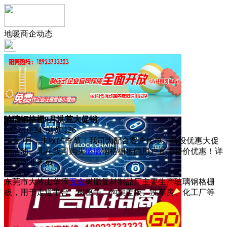
地暖商企动态
玻璃钢格栅9月洪荒大促销
2024-10-24 浏览:
126
黄金9月，丰收的季节！我司为配合客户接单，特设优惠大促
销活动。凡在我司购买
玻璃
钢格栅板的用户直接特价优惠！详
情咨询业务员
东莞市大岭山华淳
五金
树脂复材制品厂主要生产玻璃钢格栅
板，用于走道平台、树篦子、沟渠盖板、洗车房、化工厂等