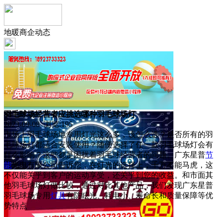
地暖商企动态
羽毛球场经营者应挑选哪种羽毛球场灯
2023-09-08 浏览:
195
市场上羽毛球场地专用灯光这么多，该怎么选？是否所有的羽
毛球场灯都适合安装使用？随便选择了任一款羽毛球场灯会有
什么影响？这些都是困扰着羽毛球经营者的问题。广东星普
节
能
光电有限公司告诉您，在灯光的选择上，千万不能马虎，这
不仅能关乎到客户的运动享受，还关乎到您的收益。和市面其
他羽毛球场灯做比较，通过对比其他产品，我们发现广东星普
羽毛球场专用
灯具
有防眩光、耗电小、寿命长和质量保障等优
势特点