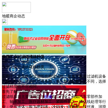
地暖商企动态
常用工业过滤纸规格种类
2024-08-29 浏览:
146
常用工业过滤纸规格种类
应用于工业无纺布过滤纸也称滤油纸，是属于配套过滤机设备
的核心部分，过滤纸型号多种，各个领域配套方式不同，选择
过滤精度也不尽相同。
首先了解过滤纸的应用领域：
过滤纸目前主要使用是与
机械
加工行业、例如汽车零部件加
工、轴承加工、医疗器材加工、紧固件加工、磷化线处理等行
业；使用液体一般为磨削液、冷却液。研磨液、拉丝液、润滑