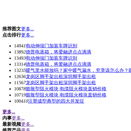
推荐图文
更多...
点击排行
更多...
1494
1
电动伸缩门加装车牌识别
1389
2
德普电蒸箱，将爱融进点点滴滴
1349
3
电动伸缩门加装车牌识别
1331
4
德普电蒸箱，将爱融进点点滴滴
1323
5
暖气里水能放吗？家中暖气漏水，究竟该怎么办？
1263
6
龙岗区脚手架出租深圳脚手架出租
1156
7
龙岗区脚手架出租深圳脚手架出租
1087
8
膨胀型阻火模块 电缆阻火模块直销价格
1071
9
膨胀型阻火模块 电缆阻火模块直销价格
1004
10
注塑成型典型的四大并发症
更多...
内事
更多...
最新视频
更多...
推荐产品
更多...