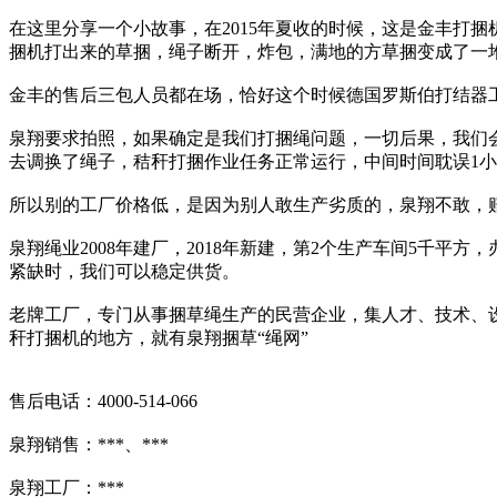
在这里分享一个小故事，在2015年夏收的时候，这是金丰打
捆机打出来的草捆，绳子断开，炸包，满地的方草捆变成了一
金丰的售后三包人员都在场，恰好这个时候德国罗斯伯打结器
泉翔要求拍照，如果确定是我们打捆绳问题，一切后果，我们
去调换了绳子，秸秆打捆作业任务正常运行，中间时间耽误1
所以别的工厂价格低，是因为别人敢生产劣质的，泉翔不敢，
泉翔绳业2008年建厂，2018年新建，第2个生产车间5千平方
紧缺时，我们可以稳定供货。
老牌工厂，专门从事捆草绳生产的民营企业，集人才、技术、
秆打捆机的地方，就有泉翔捆草“绳网”
售后电话：4000-514-066
泉翔销售：***、***
泉翔工厂：***