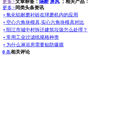
更多
>
文章标签：
隔断
屏风
；相关产品：
更多
>
同类头条资讯
• 氧化铝耐磨衬砖在球磨机内的应用
• 空心六角块模具,实心六角块模具对比
• 阳江市城中村拆迁建筑垃圾怎么处理？
• 常用工业过滤纸规格种类
• 为什么淋浴房需要贴防爆膜
0
条
相关评论