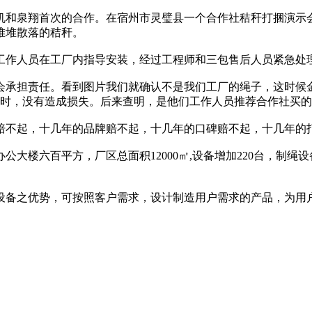
捆机和泉翔首次的合作。在宿州市灵璧县一个合作社秸秆打捆演
堆堆散落的秸秆。
工作人员在工厂内指导安装，经过工程师和三包售后人员紧急处
会承担责任。看到图片我们就确认不是我们工厂的绳子，这时候
小时，没有造成损失。后来查明，是他们工作人员推荐合作社买
赔不起，十几年的品牌赔不起，十几年的口碑赔不起，十几年的
，办公大楼六百平方，厂区总面积12000㎡,设备增加220台，
设备之优势，可按照客户需求，设计制造用户需求的产品，为用