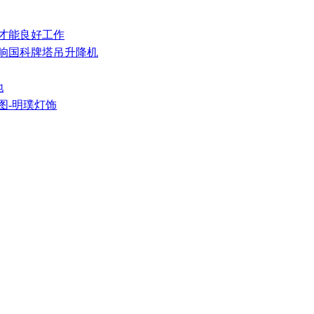
护才能良好工作
影响国科牌塔吊升降机
地
图-明璞灯饰