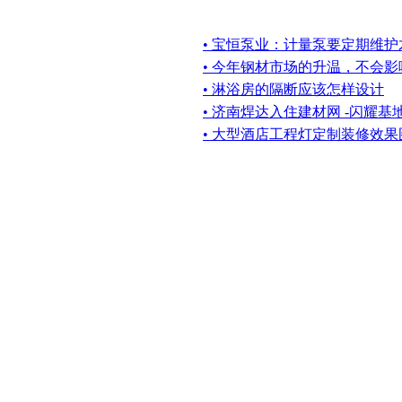
• 宝恒泵业：计量泵要定期维
• 今年钢材市场的升温，不会
• 淋浴房的隔断应该怎样设计
• 济南焊达入住建材网 -闪耀基
• 大型酒店工程灯定制装修效果