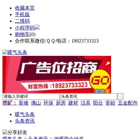
收藏本页
手机版
二维码
小程序码
购物车
(
0
)
合作联系微信/ＱＱ/电话：18923733323
1
2
3
挖矿：
装修
佛山
环保
厨房
建材
洁具
阳台
瓷砖
五金配件
暖气头条
头条资讯
暖气头条
>
头条资讯
>
地暖商企动态