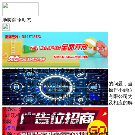
地暖商企动态
全自动勾花网机使用过程中常见问题及解决办法
2023-08-03 浏览:
238
全自动勾花网机在使用过程中难免会出现各种各样的问题，当
然说的问题不是
机器
的质量问题，而是使用过程中操作不到位
会出现的常见问题，下面安平县顺威丝网
机械
制造有限公司为
您解答一下全自动勾花网机在使用中会出现的问题及相应的解
决办法：
1.出现相同圈数，但长短不一
排除：铁丝软硬太不均匀，更换铁丝
2.
模具
卡丝
排除：检查模具与输出轴是否同心，模具是否损坏