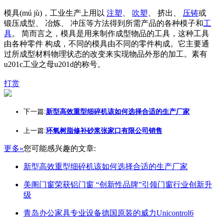
模具(mú jù)，工业生产上用以
注塑
、
吹塑
、 挤出、
压铸
或
锻压成型、 冶炼、 冲压等方法得到所需产品的各种模子和
工
具
。 简而言之，模具是用来制作成型物品的工具，这种工具
由各种零件 构成，不同的模具由不同的零件构成。它主要通
过所成型材料物理状态的改变来实现物品外形的加工。素有
u201c工业之母u201d的称号。
打赏
下一篇:
新型高效重型细碎机该如何选择合适的生产厂家
上一篇:
环氧树脂修补砂浆张家口有限公司销售
更多»
您可能感兴趣的文章:
新型高效重型细碎机该如何选择合适的生产厂家
美阁门窗荣获铝门窗 “创新性品牌”引领门窗行业创新升
级
青岛办公家具专业设备德国原装的威力Unicontrol6