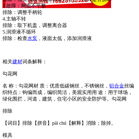
3.故障：网面不平整
排除：调整手柄轮
4.主轴不转
排除：取下机盖，调整离合器
5.润滑液不循环
排除：检查
水泵
，液面太低，添加润滑液
相关
建材
词条解释：
勾花网
名 称：勾花网材 质：优质低碳钢丝，不锈钢丝，
铝合金
丝编
织特点：钩编而成，编织简洁，美观实用用 途：用于球场，
绿化围拦，河道，建筑，住宅小区的安全防护等。勾花网
排除
【词目】排除【拼音】pái chú【解释】消除；除掉。
模具