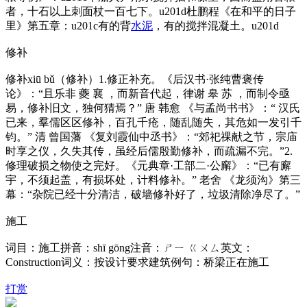
者，十石以上刺面杖一百七下。u201d杜鹏程《在和平的日子
里》第五章：u201c有的背
水泥
，有的搅拌混凝土。u201d
修补
修补xiū bǔ（修补）1.修正补充。《后汉书·张纯曹褒传
论》：“且乐非 夔 襄 ，而新音代起，律谢 皋 苏 ，而制令亟
易，修补旧文，独何猜焉？” 唐 韩愈 《与孟尚书书》：“ 汉氏
已来，羣儒区区修补，百孔千疮，随乱随失，其危如一发引千
钧。” 清 曾国藩 《复刘霞仙中丞书》：“郊祀祼献之节，宗庙
时享之仪，久失其传，虽经后儒殷勤修补，而疏漏不完。”2.
修理破损之物使之完好。《元典章·工部二·公廨》：“已有廨
宇，不须起盖，有损坏处，计料修补。” 老舍 《龙须沟》第三
幕：“杂院已经十分清洁，破墙修补好了，垃圾清除净尽了。”
施工
词目：施工拼音：shī gōng注音：ㄕㄧ ㄍㄨㄙ英文：
Construction词义：按设计要求建筑例句：桥梁正在施工
打赏