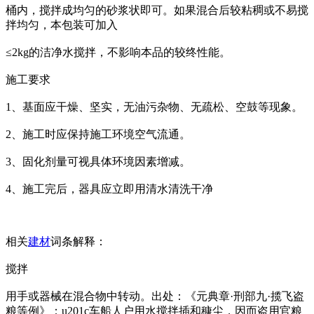
桶内，搅拌成均匀的砂浆状即可。如果混合后较粘稠或不易搅
拌均匀，本包装可加入
≤2kg的洁净水搅拌，不影响本品的较终性能。
施工要求
1、基面应干燥、坚实，无油污杂物、无疏松、空鼓等现象。
2、施工时应保持施工环境空气流通。
3、固化剂量可视具体环境因素增减。
4、施工完后，器具应立即用清水清洗干净
相关
建材
词条解释：
搅拌
用手或器械在混合物中转动。出处：《元典章·刑部九·揽飞盗
粮等例》：u201c车船人户用水搅拌插和穅尘，因而盗用官粮