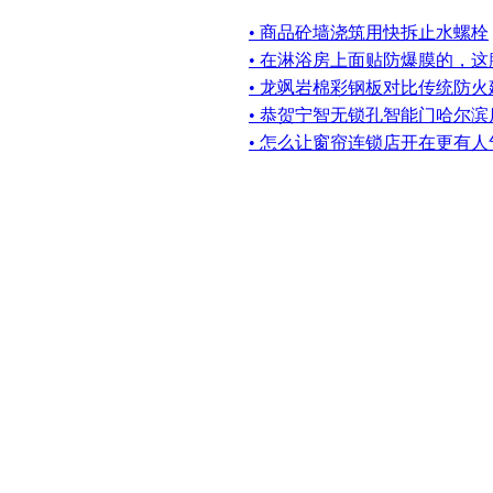
• 商品砼墙浇筑用快拆止水螺栓
• 在淋浴房上面贴防爆膜的，
• 龙飒岩棉彩钢板对比传统防
• 恭贺宁智无锁孔智能门哈尔滨
• 怎么让窗帘连锁店开在更有