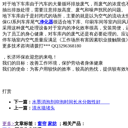
对于地下车库由于汽车的大量循环排放废气，而废气的浓度也
抽出排放处理，需要注意排放高度、废气和噪声扰民的问题。
地下车库由于是封闭式的场所，主要的就是以为空气的流动太
保GJ系列车库尾气
净化器
很适合地下库、印刷车间等室内回风
采用这种废气处理设备对于室内的净化效率很高，安装简便，
为了员工的身心健康，对车库内的废气还是有必要处理的。应该按
停车场室内空气质量应满足《工作场所有害因素职业接触限值》(GBZ2
更多技术咨询请拨打*** QQ3296368180
，长济环保欢迎您的来电！
我们的目标：改善工作环境，保护劳动者身体健康
我们的使命：为客户用较快的效率，较高的热忱，提供较有效
打赏
下一篇：
水墨消泡剂抑泡时间长水分散性好
上一篇：
清水墙堵头
更多
>
文章标签：
窗帘
家纺
；相关产品：