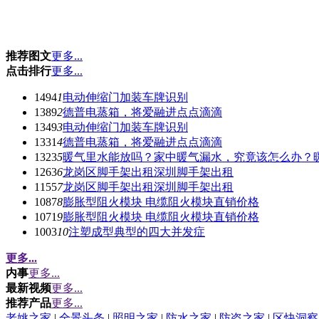
推荐图文
更多...
点击排行
更多...
1494
1
电动伸缩门加装车牌识别
1389
2
德普电蒸箱，将爱融进点点滴滴
1349
3
电动伸缩门加装车牌识别
1331
4
德普电蒸箱，将爱融进点点滴滴
1323
5
暖气里水能放吗？家中暖气漏水，究竟该怎么办？
1263
6
龙岗区脚手架出租深圳脚手架出租
1155
7
龙岗区脚手架出租深圳脚手架出租
1087
8
膨胀型阻火模块 电缆阻火模块直销价格
1071
9
膨胀型阻火模块 电缆阻火模块直销价格
1003
10
注塑成型典型的四大并发症
更多...
内事
更多...
最新视频
更多...
推荐产品
更多...
老姚之家
|
全景头条
|
照明之家
|
防水之家
|
防盗之家
|
区快洞察