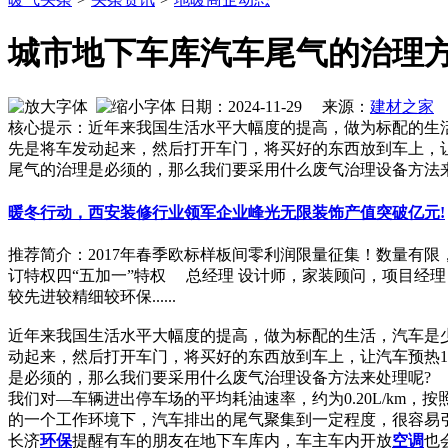
城市地下车库汽车尾气的治理
日期：2024-11-29 来源：
建材之家
核心提示：近年来我国生活水平大幅度的提高，做为标配的生
先是将车发动起来，然后打开车门，将买好的东西放到车上，
尾气的治理是必须的，那么我们要采用什么废气治理设备方法
暖冬行动，西安装修行业领军企业峰光无限装饰产值突破亿元!
推荐简介：2017年春季欧标样板间零利润限量征集！数量有限
订特权四“五加一”特权 总经理 设计师，家装顾问，项目经
较先进较精细较环保......
近年来我国生活水平大幅度的提高，做为标配的生活，汽车是
动起来，然后打开车门，将买好的东西放到车上，让汽车预热
是必须的，那么我们要采用什么废气治理设备方法来处理呢?
我们对—车辆进出停车场的平均耗油速率，约为0.20L/km，按照车
的一个工作环境下，汽车排出的尾气聚集到一定程度，很容易
长济
环保
提醒有车的朋友在地下车库内，车主车内开放
空调
也