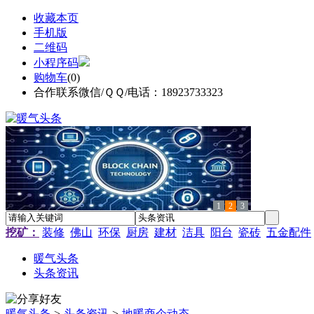
收藏本页
手机版
二维码
小程序码
购物车
(
0
)
合作联系微信/ＱＱ/电话：18923733323
1
2
3
挖矿：
装修
佛山
环保
厨房
建材
洁具
阳台
瓷砖
五金配件
暖气头条
头条资讯
暖气头条
>
头条资讯
>
地暖商企动态