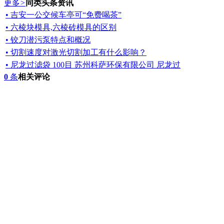
更多
>
同类头条资讯
• 吉安一公交候车亭可“免费喝茶”
• 六棱块模具,六棱砖模具的区别
• 铰刀潜污泵特点和概况
• 切割速度对激光切割加工有什么影响？
• 尼龙过滤袋 100目 苏州科萨环保有限公司 尼龙过
0
条
相关评论