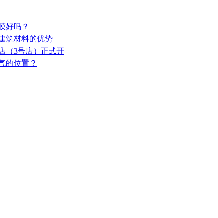
这膜好吗？
火建筑材料的优势
店（3号店）正式开
人气的位置？