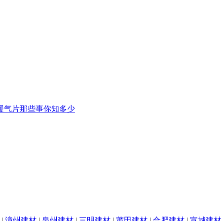
暖气片那些事你知多少
|
漳州建材
|
泉州建材
|
三明建材
|
莆田建材
|
合肥建材
|
宣城建