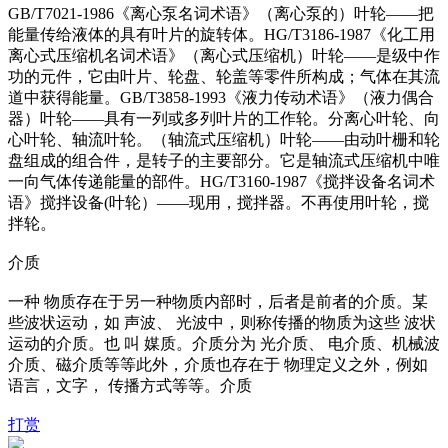
GB/T7021-1986《离心泵名词术语》（离心泵的）叶轮——把
能量传给液体的具有叶片的旋转体。HG/T3186-1987《化工用
离心式压缩机名词术语》（离心式压缩机）叶轮——是级中作
功的元件，它由叶片、轮盘、轮盖等零件所构成；气体在其流
道中获得能量。GB/T3858-1993《液力传动术语》（液力偶合
器）叶轮——具有一列或多列叶片的工作轮。分离心叶轮、向
心叶轮、轴流叶轮。（轴流式压缩机）叶轮——由动叶栅和轮
盘组成的组合件，是转子的主要部分。它是轴流式压缩机中唯
一向气体传递能量的部件。HG/T3160-1987《搅拌设备名词术
语》搅拌设备(叶轮）——现用，搅拌器。不再使用叶轮，搅
拌轮。
介质
一种 物质存在于另一种物质内部时，后者是前者的介质。某
些波状运动，如 声波、 光波中，则称传播的物质为这些 波状
运动的介质。也 叫 媒质。介质分为 光介质、 电介质、机械波
介质、磁介质等等此外，介质也存在于 物理定义之外，例如
语言，文字， 传播方式等等。介质
打赏