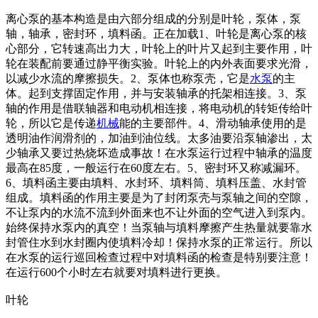
离心泵的基本构造是由六部分组成的分别是叶轮，泵体，泵
轴，轴承，密封环，填料函。正在加载1、叶轮是离心泵的核
心部分，它转速高出力大，叶轮上的叶片又起到主要作用，叶
轮在装配前要通过静平衡实验。叶轮上的内外表面要求光滑，
以减少水流的摩擦损失。2、泵体也称泵壳，它是
水泵
的主
体。起到支撑固定作用，并与安装轴承的托架相连接。3、泵
轴的作用是借联轴器和电动机相连接，将电动机的转矩传给叶
轮，所以它是传递
机械
能的主要部件。4、滑动轴承使用的是
透明油作润滑剂的，加油到油位线。太多油要沿泵轴渗出，太
少轴承又要过热烧坏造成事故！在水泵运行过程中轴承的温度
最高在85度，一般运行在60度左右。5、密封环又称减漏环。
6、填料函主要由填料、水封环、填料筒、填料压盖、水封管
组成。填料函的作用主要是为了封闭泵壳与泵轴之间的空隙，
不让泵内的水流不流到外面来也不让外面的空气进入到泵内。
始终保持水泵内的真空！当泵轴与填料摩擦产生热量就要靠水
封管住水到水封圈内使填料冷却！保持水泵的正常运行。所以
在水泵的运行巡回检查过程中对填料函的检查是特别要注意！
在运行600个小时左右就要对填料进行更换。
叶轮