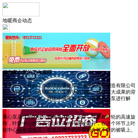
地暖商企动态
探究离心泵的工作原理
2024-10-10 浏览:
138
究竟是什么样的工作原理能够使得上海宏乐泵业制造有限公司
生产的离心泵一直站在离心泵市场的顶端，这样巨大成果的背
后有着怎样的汗水，就让小编带着大家一起对离心泵进行解
析。
离心泵具优势的特点要属液体吸上原理，凭借着叶轮的高速旋
转，叶轮中心的介质会以很高的转速被抛开，在这个环节上叶
轮中心会形成低压，在低压槽中的介质则会被不断的被吸上。