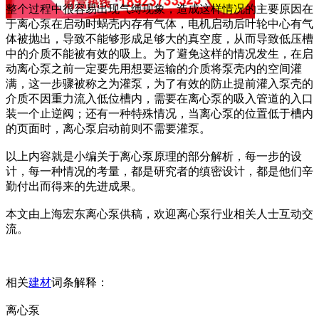
整个过程中很容易出现气缚现象，造成这样情况的主要原因在
于离心泵在启动时蜗壳内存有气体，电机启动后叶轮中心有气
体被抛出，导致不能够形成足够大的真空度，从而导致低压槽
中的介质不能被有效的吸上。为了避免这样的情况发生，在启
动离心泵之前一定要先用想要运输的介质将泵壳内的空间灌
满，这一步骤被称之为灌泵，为了有效的防止提前灌入泵壳的
介质不因重力流入低位槽内，需要在离心泵的吸入管道的入口
装一个止逆阀；还有一种特殊情况，当离心泵的位置低于槽内
的页面时，离心泵启动前则不需要灌泵。
以上内容就是小编关于离心泵原理的部分解析，每一步的设
计，每一种情况的考量，都是研究者的缜密设计，都是他们辛
勤付出而得来的先进成果。
本文由上海宏东离心泵供稿，欢迎离心泵行业相关人士互动交
流。
相关
建材
词条解释：
离心泵