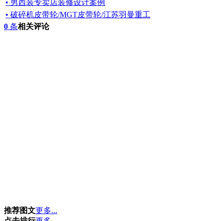
• 男西装专卖店装修设计案例
• 破碎机皮带轮/MGT皮带轮/江苏羽曼重工
0
条
相关评论
推荐图文
更多...
点击排行
更多...