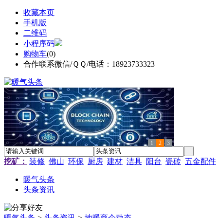
收藏本页
手机版
二维码
小程序码
购物车
(
0
)
合作联系微信/ＱＱ/电话：18923733323
1
2
3
挖矿：
装修
佛山
环保
厨房
建材
洁具
阳台
瓷砖
五金配件
暖气头条
头条资讯
暖气头条
>
头条资讯
>
地暖商企动态