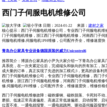
西门子伺服电机维修公司
日期：2024-01-22 来源：
建材之家
作
核心提示：西门子伺服电机维修公司，专业西门子伺服电机维
门子伺服电机维修，浙江西门子伺服电机维修，河南西门子伺服电机
伺服电机维修,伺服电机1PH维修，公司配件齐全，维修速度快
青岛办公家具专业设备德国原装的威力Unicontrol6
推荐简介：博源办公家具的小尹为大家介绍一下青岛办公家具厂
具系统，在一次夹紧定位后，完成端头和纵向的所有加工，加
成大量的订单，真正实现了先进的加工模式;3，更高的设备利用率：先
西门子伺服电机维修公司，专业西门子伺服电机维修，西门子
机维修，浙江西门子伺服电机维修，河南西门子伺服电机维修中心，
修,伺服电机1PH维修，公司配件齐全，维修速度快，维修价
西门子伺服电机维修故障：磁铁爆钢、磁铁脱落、卡死转不动、
磨损、低速正常高速偏差、高速正常低速偏差、启动报警、启
位置不准、一通电就报警、一通电就跳闸、驱动器伺服器报警