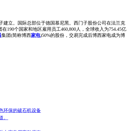
·冯·西门子建立。国际总部位于德国慕尼黑。西门子股份公司在法兰克
90个国家和地区雇用员工460,800人，全球收入为754.45亿
器
集团(简称博西
家电
)50%的股份，交易完成后博西家电成为博
绿色环保的破石机设备
道。