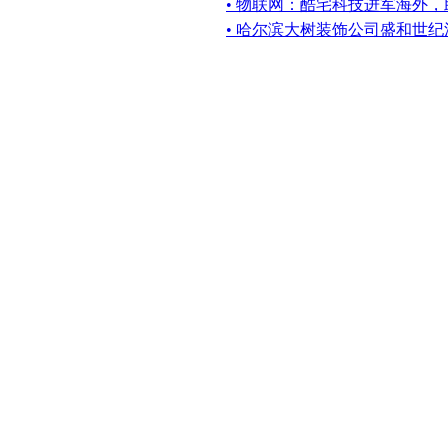
• 物联网：酷宅科技进军海外
• 哈尔滨大树装饰公司盛和世