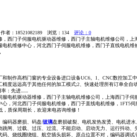
者：18521082189 浏览：
134
评论：0
修，西门子伺服电机驱动器维修，西门子主轴电机维修公司，上
维修中心，河北西门子伺服电机维修，西门子直线电机维修，1FT5
，
和制作高档门窗的专业设备进口设备UC6。1、CNC数控加工
工精度远远高于其他任何的加工模式;2、快速处理所有订单全自
进......
伺服电机驱动器维修，西门子主轴电机维修公司，上海西门子伺
河北西门子伺服电机维修，西门子直线电机维修，1FT5伺服电机维
格低，质保周期长，欢迎来电咨询维修！
编码器磨损、码盘/
玻璃
盘磨损破裂、电机发热发烫、电机进水
动跳闸、过载、过压、过流、不能启动、启动无力、运行抖动、
代码、烧线圈绕组、航空插头损坏、原点位置不对，编码器调试/