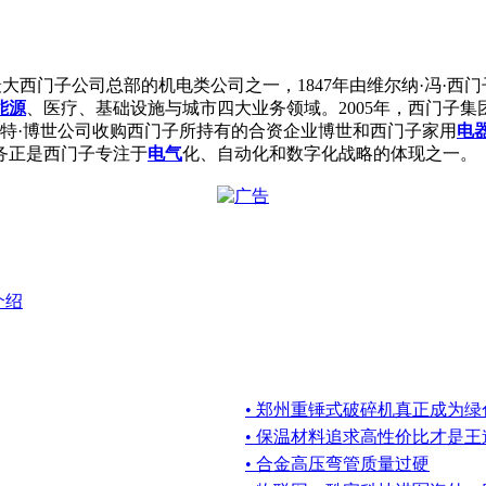
：SI)是世界最大西门子公司总部的机电类公司之一，1847年由维尔纳
能源
、医疗、基础设施与城市四大业务领域。2005年，西门子集团在1
伯特·博世公司收购西门子所持有的合资企业博世和西门子家用
电
务正是西门子专注于
电气
化、自动化和数字化战略的体现之一。
介绍
• 郑州重锤式破碎机真正成为
• 保温材料追求高性价比才是王
• 合金高压弯管质量过硬