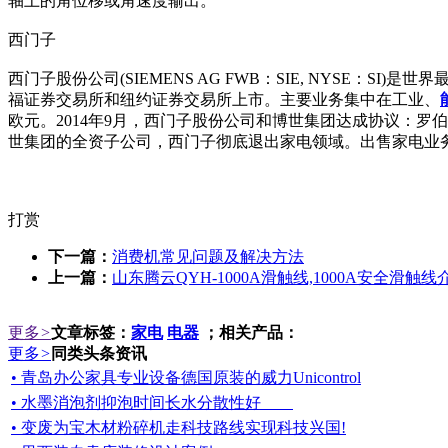
轴上的角位移或角速度输出。
西门子
西门子股份公司(SIEMENS AG FWB：SIE, NYSE
福证券交易所和纽约证券交易所上市。主要业务集中在工业、
欧元。2014年9月，西门子股份公司和博世集团达成协议：罗
世集团的全资子公司，西门子彻底退出家电领域。出售家电业
打赏
下一篇：
消费机常见问题及解决方法
上一篇：
山东腾云QYH-1000A滑触线,1000A安全滑触线
更多
>
文章标签：
家电
电器
；相关产品：
更多
>
同类头条资讯
• 青岛办公家具专业设备德国原装的威力Unicontrol
• 水墨消泡剂抑泡时间长水分散性好
• 变废为宝木材粉碎机走科技路线实现科技兴国!