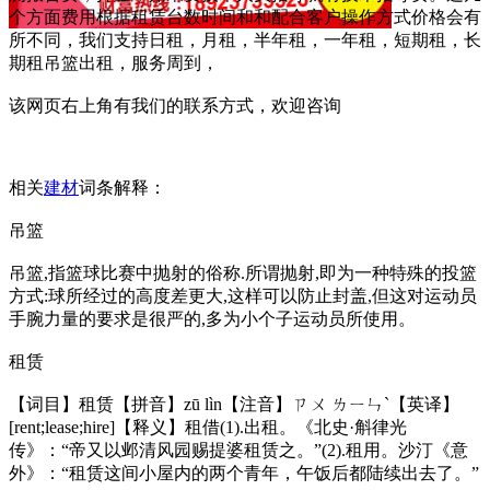
个方面费用根据租赁台数时间和和配合客户操作方式价格会有
所不同，我们支持日租，月租，半年租，一年租，短期租，长
期租吊篮出租，服务周到，
该网页右上角有我们的联系方式，欢迎咨询
相关
建材
词条解释：
吊篮
吊篮,指篮球比赛中抛射的俗称.所谓抛射,即为一种特殊的投篮
方式:球所经过的高度差更大,这样可以防止封盖,但这对运动员
手腕力量的要求是很严的,多为小个子运动员所使用。
租赁
【词目】租赁【拼音】zū lìn【注音】ㄗㄨ ㄌㄧㄣˋ【英译】
[rent;lease;hire]【释义】租借(1).出租。《北史·斛律光
传》：“帝又以邺清风园赐提婆租赁之。”(2).租用。沙汀《意
外》：“租赁这间小屋内的两个青年，午饭后都陆续出去了。”