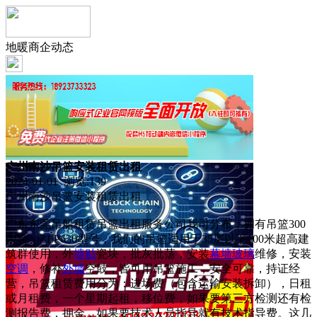
地暖商企动态
广州南沙吊篮安装租赁出租
2024-01-01 浏览:
139
广州南沙吊篮安装租赁出租
广东东莞吊船租赁吊篮出租服务公司我司分布，拥有吊篮300
余台，ZLP630型号，我们的吊篮适用于35层以下100米超高建
筑群使用，外
墙贴
瓷块，批灰批荡，安装
幕墙
玻璃
维修，安装
空调
，修补
外墙
空鼓，皆可用吊篮施工，安全可靠，持证经
营，吊篮租赁费用分为：进场费（包含运输安装拆卸），日租
或月租费，一个星期起租，移位费，如果要第三方检测还有检
测报告费，押金，如果要技术人员指导就有技术指导费。这几