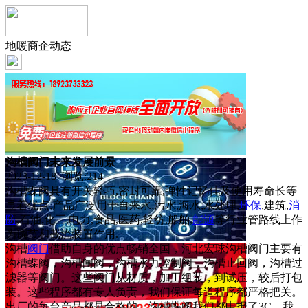
地暖商企动态
沟槽阀门未来发展前景
2023-12-18 浏览:
214
沟槽蝶阀具有开关轻巧,密封可靠,弹性记忆佳及使用寿命长等
显着优点,产品广泛用于自来水,污水,海水,水处理,
环保
,建筑,
消
防
,石油,化工,电力,食品,医药,轻纺,船舶,
能源
等行业管路线上作
为调节和截流装置作用.
沟槽
阀门
借助自身的优点畅销全国，河北宏球沟槽阀门主要有
沟槽蝶阀，沟槽闸阀，沟槽水力控制阀，沟槽止回阀，沟槽过
滤器等阀门。这些阀门从材质，加工组装，到试压，较后打包
装。这些程序都有专人负责，我们保证每道程序都严格把关。
出厂的每台产品都是合格的。沟槽蝶阀我们都申报了3C。我