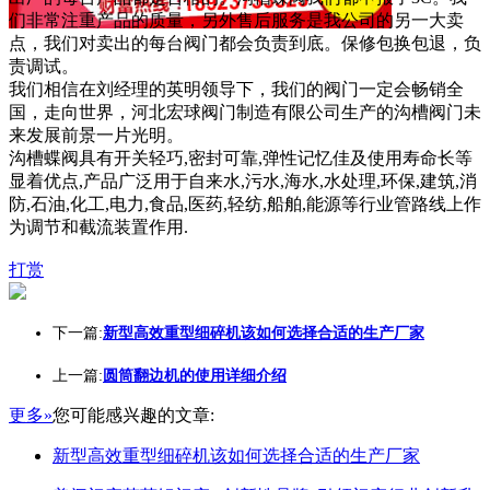
们非常注重产品的质量，另外售后服务是我公司的另一大卖
点，我们对卖出的每台阀门都会负责到底。保修包换包退，负
责调试。
我们相信在刘经理的英明领导下，我们的阀门一定会畅销全
国，走向世界，河北宏球阀门制造有限公司生产的沟槽阀门未
来发展前景一片光明。
沟槽蝶阀具有开关轻巧,密封可靠,弹性记忆佳及使用寿命长等
显着优点,产品广泛用于自来水,污水,海水,水处理,环保,建筑,消
防,石油,化工,电力,食品,医药,轻纺,船舶,能源等行业管路线上作
为调节和截流装置作用.
打赏
下一篇:
新型高效重型细碎机该如何选择合适的生产厂家
上一篇:
圆筒翻边机的使用详细介绍
更多»
您可能感兴趣的文章:
新型高效重型细碎机该如何选择合适的生产厂家