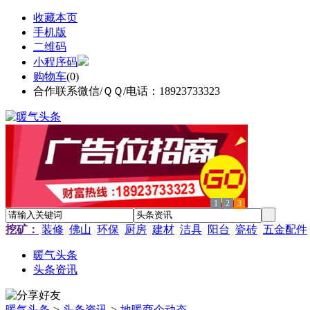
收藏本页
手机版
二维码
小程序码
购物车
(
0
)
合作联系微信/ＱＱ/电话：18923733323
1
2
3
挖矿：
装修
佛山
环保
厨房
建材
洁具
阳台
瓷砖
五金配件
暖气头条
头条资讯
暖气头条
>
头条资讯
>
地暖商企动态