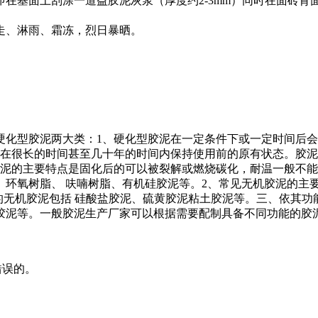
基面上刮涂一道益胶泥灰浆（厚度约2-3mm）同时在面砖背面刮
走、淋雨、霜冻，烈日暴晒。
硬化型胶泥两大类：1、硬化型胶泥在一定条件下或一定时间后
以在很长的时间甚至几十年的时间内保持使用前的原有状态。胶
胶泥的主要特点是固化后的可以被裂解或燃烧碳化，耐温一般不
脂、 环氧树脂、 呋喃树脂、有机硅胶泥等。2、常见无机胶泥的
常见的无机胶泥包括 硅酸盐胶泥、硫黄胶泥粘土胶泥等。三、依
胶泥等。一般胶泥生产厂家可以根据需要配制具备不同功能的胶
是错误的。