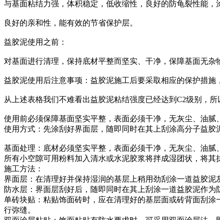
与基面粘结力强，体积稳定，低收缩性，良好的防龟裂性能，
良好的亲和性，能有效的节省保护层。
益胶泥使用之前：
对基面进行清理，保持底材平整而坚实、干净，保障基面无杂
益胶泥使用后注意事项：益胶泥施工后要采取相应的保护措施，
从上述表格我们不难看出益胶泥粘结强度已经达到C2级别，
使用前必须保障基面坚实平整，表面必须干净，无灰尘、油腻
使用方式：先涂刮好界面层，随即同时在其上刮涂高分子益胶泥
基面处理：底材必须坚实平整，表面必须干净，无灰尘、油腻
所有小空隙可用粉料加入清水或水泥胶浆将拌成湿团状，将其
施工方法：
界面层：在清理好并保持湿润的基层上稍用劲刮涂一道益胶泥灰
防水层：界面层刮好后，随即同时在其上刮涂一道益胶泥作为防
单砖块贴：粘贴饰面砖时，应在清理好的基层面或砖背面刮涂
行弥缝。