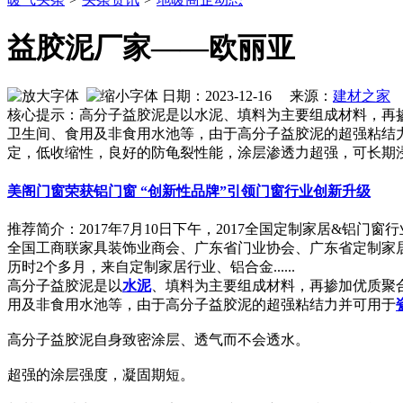
益胶泥厂家——欧丽亚
日期：2023-12-16 来源：
建材之家
作
核心提示：高分子益胶泥是以水泥、填料为主要组成材料，再
卫生间、食用及非食用水池等，由于高分子益胶泥的超强粘结
定，低收缩性，良好的防龟裂性能，涂层渗透力超强，可长期
美阁门窗荣获铝门窗 “创新性品牌”引领门窗行业创新升级
推荐简介：2017年7月10日下午，2017全国定制家居&
全国工商联家具装饰业商会、广东省门业协会、广东省定制家居
历时2个多月，来自定制家居行业、铝合金......
高分子益胶泥是以
水泥
、填料为主要组成材料，再掺加优质聚
用及非食用水池等，由于高分子益胶泥的超强粘结力并可用于
高分子益胶泥自身致密涂层、透气而不会透水。
超强的涂层强度，凝固期短。