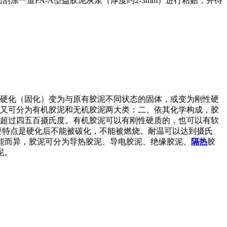
涂一道PA-A型益胶泥灰浆（厚度约2-3mm）进行粘贴，并待
会硬化（固化）变为与原有胶泥不同状态的固体，或变为刚性硬
泥又可分为有机胶泥和无机胶泥两大类：二、依其化学构成，胶
能超过四五百摄氏度。有机胶泥可以有刚性硬质的，也可以有软
主要特点是硬化后不能被碳化，不能被燃烧。耐温可以达到摄氏
其功能而异，胶泥可分为导热胶泥、导电胶泥、绝缘胶泥、
隔热
胶
泥。