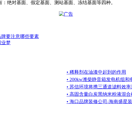
有：绝对基面、假定基面、测站基面、冻结基面等四种。
品牌要注意哪些要素
创业梦
• 稀释剂在油漆中起到的作用
• 200kw潍柴静音箱发电机组
• 苏信环境将携三通道滤料效
• 高固含量白炭黑纳米粉液混合
• 海口品牌装修公司-海南盛星