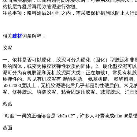
双面涂层粘贴：饰面粘贴有防水要求时，可采用双面涂层法，即在
粘接层终凝后再用弥缝泥进行弥缝。
注意事项：浆料涂后24小时之内，需采取保护措施以防止人行
相关
建材
词条解释：
胶泥
一、依其是否可以硬化，胶泥可分为硬化（固化）型胶泥和非
质的固体，或变为橡胶状弹性软质的固体。2、硬化型胶泥可
泥可分为有机胶泥和无机胶泥两大类：正在加载1、常见有机
质弹性的。常见有机胶泥有 聚酯树脂、 氨基树脂、 酚醛树
500-2000度以上，无机胶泥硬化后几乎都是刚性硬质的。
泥、修补胶泥、填缝胶泥、粘合固定用胶泥、减震胶泥、消音
粘贴
“粘贴”一词的正确读音是“zhān tiē”，许多人习惯读成nián tiē
基面