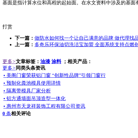
基面是指计算水位和高程的起始面。在水文资料中涉及的基面
打赏
下一篇：
做防水如何找一个让自己满意的品牌 做代理找
上一篇：
多奇乐环保油切洗洁宝加盟 全面系统支持点燃
更多
>
文章标签：
油漆
涂料
；相关产品：
更多
>
同类头条资讯
• 美阁门窗荣获铝门窗 “创新性品牌”引领门窗行
• 预制化粪池模具使用详情
• 隔离带模具厂家分析
• 铝方通墙面吊顶造型一体化
• 惠州市天龙祥装饰工程有限公司资讯
0
条
相关评论