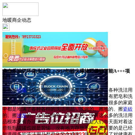
地暖商企动态
多奇乐油切环保洗洁宝，2017年较火爆较环保较节能A+++项
目！
2023-11-27 浏览:
245
多奇乐
环保
油切机加盟，市场前景更好值得选择。各种洗洁用
品已经成为家家户户的必须品，如果一个家庭中只有肥皂和洗
衣粉，那意味着这样的家庭生活的质量一定不高，很多的家庭
中都是堆满了各种各样的洗洁用品，洗碗的、擦地的、擦
瓷砖
的、擦
沙发
的。还有洗澡的、洗头发的，没有这么多的洗洁用
品根本没有办法满足人们生活的需要，但是人们每天面对着这
些瓶瓶罐罐也很是苦恼，没有地方存放不说，更重要的是已经
知道很多的洗洁用品都是化学合成的，使用时间长了对健康有