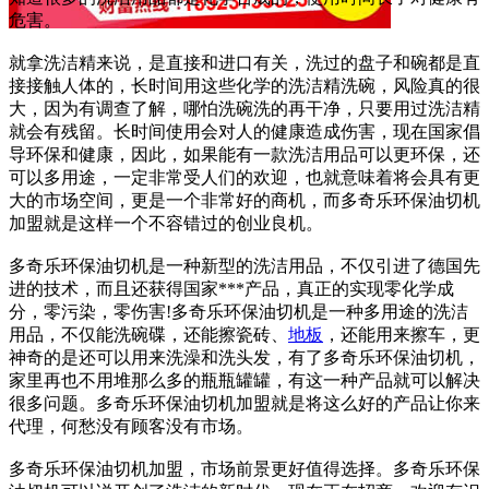
危害。
就拿洗洁精来说，是直接和进口有关，洗过的盘子和碗都是直
接接触人体的，长时间用这些化学的洗洁精洗碗，风险真的很
大，因为有调查了解，哪怕洗碗洗的再干净，只要用过洗洁精
就会有残留。长时间使用会对人的健康造成伤害，现在国家倡
导环保和健康，因此，如果能有一款洗洁用品可以更环保，还
可以多用途，一定非常受人们的欢迎，也就意味着将会具有更
大的市场空间，更是一个非常好的商机，而多奇乐环保油切机
加盟就是这样一个不容错过的创业良机。
多奇乐环保油切机是一种新型的洗洁用品，不仅引进了德国先
进的技术，而且还获得国家***产品，真正的实现零化学成
分，零污染，零伤害!多奇乐环保油切机是一种多用途的洗洁
用品，不仅能洗碗碟，还能擦瓷砖、
地板
，还能用来擦车，更
神奇的是还可以用来洗澡和洗头发，有了多奇乐环保油切机，
家里再也不用堆那么多的瓶瓶罐罐，有这一种产品就可以解决
很多问题。多奇乐环保油切机加盟就是将这么好的产品让你来
代理，何愁没有顾客没有市场。
多奇乐环保油切机加盟，市场前景更好值得选择。多奇乐环保