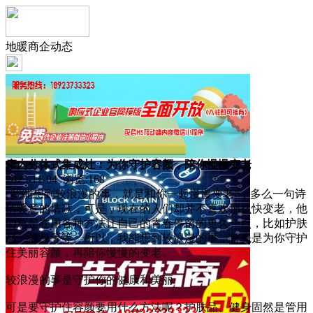
地暖商企动态
康内分体式集成灶：为你守护容颜，陪你慢慢变老
2023-11-04 浏览:
168
“我能想到较浪漫的事，就是和你一起慢慢变老”，多么一句诗
情暖意的情歌，可是，现在的人们却并不喜欢那么快变老，他
们总是在用各种方法让自己的青春停留的更久一点，比如护肤
品、健身等等。所以，我能想到较浪漫的事，首先是为你守护
住美丽容颜，再陪你慢慢的变老。
较浪漫的事是守护你的健康和美丽
可是要守护住容颜要用什么方法呢？护肤品、健身固然是管用