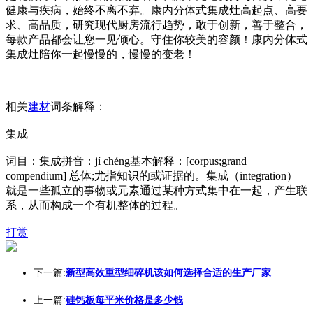
健康与疾病，始终不离不弃。康内分体式集成灶高起点、高要
求、高品质，研究现代厨房流行趋势，敢于创新，善于整合，
每款产品都会让您一见倾心。守住你较美的容颜！康内分体式
集成灶陪你一起慢慢的，慢慢的变老！
相关
建材
词条解释：
集成
词目：集成拼音：jí chéng基本解释：[corpus;grand
compendium] 总体;尤指知识的或证据的。集成（integration）
就是一些孤立的事物或元素通过某种方式集中在一起，产生联
系，从而构成一个有机整体的过程。
打赏
下一篇:
新型高效重型细碎机该如何选择合适的生产厂家
上一篇:
硅钙板每平米价格是多少钱