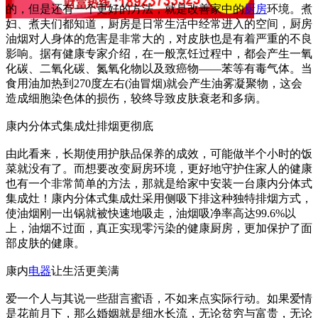
的，但是还有一个更好的方法，就是改善家中的
厨房
环境。煮
妇、煮夫们都知道，厨房是日常生活中经常进入的空间，厨房
油烟对人身体的危害是非常大的，对皮肤也是有着严重的不良
影响。据有健康专家介绍，在一般烹饪过程中，都会产生一氧
化碳、二氧化碳、氮氧化物以及致癌物——苯等有毒气体。当
食用油加热到270度左右(油冒烟)就会产生油雾凝聚物，这会
造成细胞染色体的损伤，较终导致皮肤衰老和多病。
康内分体式集成灶排烟更彻底
由此看来，长期使用护肤品保养的成效，可能做半个小时的饭
菜就没有了。而想要改变厨房环境，更好地守护住家人的健康
也有一个非常简单的方法，那就是给家中安装一台康内分体式
集成灶！康内分体式集成灶采用侧吸下排这种独特排烟方式，
使油烟刚一出锅就被快速地吸走，油烟吸净率高达99.6%以
上，油烟不过面，真正实现零污染的健康厨房，更加保护了面
部皮肤的健康。
康内
电器
让生活更美满
爱一个人与其说一些甜言蜜语，不如来点实际行动。如果爱情
是花前月下，那么婚姻就是细水长流，无论贫穷与富贵，无论