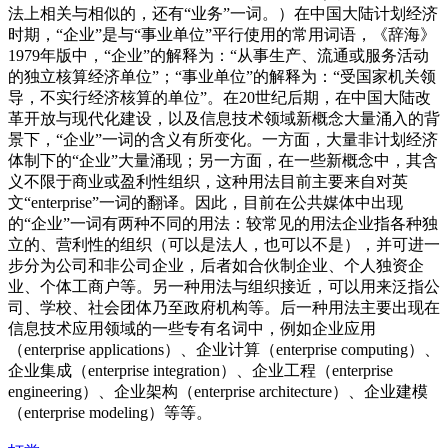
法上相关与相似的，还有“业务”一词。）在中国大陆计划经济
时期，“企业”是与“事业单位”平行使用的常用词语，《辞海》
1979年版中，“企业”的解释为：“从事生产、流通或服务活动
的独立核算经济单位”；“事业单位”的解释为：“受国家机关领
导，不实行经济核算的单位”。在20世纪后期，在中国大陆改
革开放与现代化建设，以及信息技术领域新概念大量涌入的背
景下，“企业”一词的含义有所变化。一方面，大量非计划经济
体制下的“企业”大量涌现；另一方面，在一些新概念中，其含
义不限于商业或盈利性组织，这种用法目前主要来自对英
文“enterprise”一词的翻译。因此，目前在公共媒体中出现
的“企业”一词有两种不同的用法：较常见的用法企业指各种独
立的、营利性的组织（可以是法人，也可以不是），并可进一
步分为公司和非公司企业，后者如合伙制企业、个人独资企
业、个体工商户等。另一种用法与组织接近，可以用来泛指公
司、学校、社会团体乃至政府机构等。后一种用法主要出现在
信息技术应用领域的一些专有名词中，例如企业应用
（enterprise applications）、企业计算（enterprise computing）、
企业集成（enterprise integration）、企业工程（enterprise
engineering）、企业架构（enterprise architecture）、企业建模
（enterprise modeling）等等。