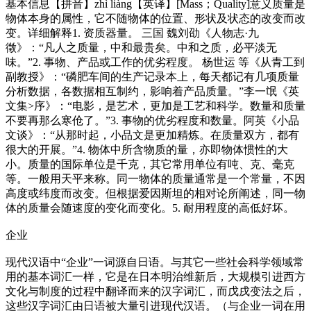
基本信息【拼音】zhì liàng【英译】[Mass；Quality]意义质量是
物体本身的属性，它不随物体的位置、形状及状态的改变而改
变。详细解释1. 资质器量。 三国 魏刘劭《人物志·九
徵》：“凡人之质量，中和最贵矣。中和之质，必平淡无
味。”2. 事物、产品或工作的优劣程度。 杨世运 等《从青工到
副教授》：“磷肥车间的生产记录本上，每天都记有几项质量
分析数据，各数据相互制约，影响着产品质量。”李一氓《英
文集>序》：“电影，是艺术，更加是工艺和科学。数量和质量
不要再那么寒伧了。”3. 事物的优劣程度和数量。阿英《小品
文谈》：“从那时起，小品文是更加精炼。在质量双方，都有
很大的开展。”4. 物体中所含物质的量，亦即物体惯性的大
小。质量的国际单位是千克，其它常用单位有吨、克、毫克
等。一般用天平来称。同一物体的质量通常是一个常量，不因
高度或纬度而改变。但根据爱因斯坦的相对论所阐述，同一物
体的质量会随速度的变化而变化。5. 耐用程度的高低好坏。
企业
现代汉语中“企业”一词源自日语。与其它一些社会科学领域常
用的基本词汇一样，它是在日本明治维新后，大规模引进西方
文化与制度的过程中翻译而来的汉字词汇，而戊戌变法之后，
这些汉字词汇由日语被大量引进现代汉语。（与企业一词在用