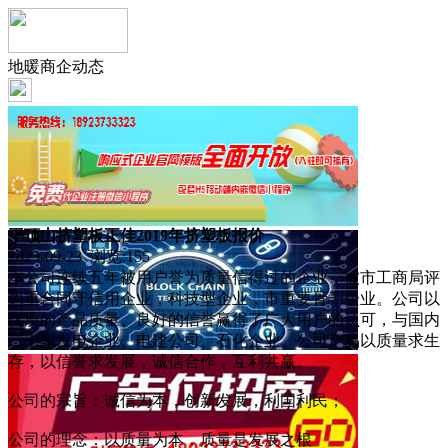
地暖商企动态
平顶山挤塑板正佳2019年挤塑板报价
2023-09-23 浏览:
155
本公司连续五年被用户誉为质量信得过的企业，被市工商局评
为重合同守信用企业，科技型企业，市重要骨干企业。公司以
优质的产品质量、良好的信誉赢得了广大用户的认可，与国内
二十家发电企业、电建公司、石化企业、公司产品以质量求生
存，以信誉求发展，诚信合作，互利共赢。
公司的宗旨：诚信为本，创新发展，利国利民；
公司的理念：以质量为本，质量是发展之根