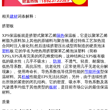
相关
建材
词条解释：
挤塑板
XPS保温板就是挤塑式聚苯乙烯
隔热
保温板，它是以聚苯乙烯
树脂为原料加上其他的原辅料与聚含物,通过特殊工艺加热混
合同时注入催化剂,然后连续挤塑压出成型而制造的硬质泡沫
塑料
板.它的学名为绝热用挤塑聚苯乙烯泡沫塑料（简称
XPS),XPS具有完美的闭孔蜂窝结构，这种结构让XPS板有极
低的吸水性（几乎不吸水）、
防潮
、不透气、轻质、耐腐蚀、
低热导系数、高抗压性、抗老化性（正常使用几乎无老化分解
现象）、使用寿命长、导热系数低等优异性能的
节能
环保
型保
温材料。其
机械
性能是EPS无法比拟的，另外，由于连续性挤
出所致的紧密的闭孔结构。它的密度、吸水率、导热系数及蒸
汽渗透率均低于其他类型的
板材
，是目前市场公认的最佳保温
材料。
质量