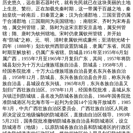
历史悠久，远在新石器时代，就有先民就已在这块美丽的土地
上生息、繁衍。正在加载先秦时期，这一带属于百越之地，秦
始皇统一岭南后，归秦置之象；汉为合浦郡地，三国至晋仍属
于合浦郡地（三国期间为吴国辖地）；南朝宋、齐时为宋寿县
地，属交州管辖，梁、陈时为这宋京郡安京县地，属安州管
辖；隋、唐时为钦州辖地。宋时仍隶属钦州管辖，并开始
有“防城”之称。元、明、清时隶属钦州或廉州；至清朝光绪十
四年（1888年）划出钦州西部设置防城县，隶属广东省。民国
时期至解放初，仍属广东省辖。防城县1951年至1955年6月划
属广西，1955年7月至1965年7月复归广东，其间，1957年将防
城县划分为十万大山僮族瑶族自治县、防城县；1958年5月，
经国务院批准，十万大山僮族瑶族自治县更名东兴各族自治
县，1958年12月，防城县、东兴各族自治县合并后，称东兴各
族自治县，县城设在东兴镇。1965年8月，东兴各族自治县又
划归广西壮族自治区。1978年11月，经国务院批准，县城从东
兴镇迁到防城镇，县名改为防城各族自治县。1984年国务院批
准防城港区与北海市等一起列为全国14个沿海开放城市，1985
年3月，中共广西壮族自治区委员会、广西壮族自治区人民政
府决定设立地级编制的防城港区，直接由自治区领导。1993年
5月23日，国务院批准撤销防城各族自治县和防城港区，设立
防城港市（地级），以原防城各族自治县和防城港区的行政区