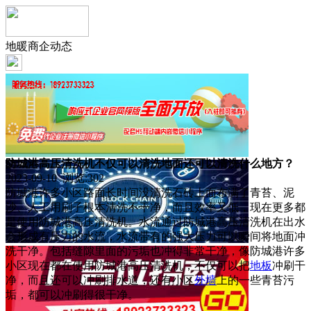
地暖商企动态
防城港高压清洗机不仅可以清洗地面还可以清洗什么地方？
2023-09-10 浏览:
302
防城港许多小区路面长时间没清洗石砖上面布满了青苔、泥
沙、人工用刷子根本清洗不干净，而且效率又低，现在更多都
是使用防城港高压清洗机。水流通过防城港高压清洗机在出水
会形成有压力的水流，水流带有的强大压力可以瞬间将地面冲
洗干净。包括缝隙里面的污垢也冲得非常干净，像防城港许多
小区现在都在使用防城港高压清洗机，不仅可以把
地板
冲刷干
净，而且还可以冲刷排水道，还有小区
外墙
上的一些青苔污
垢，都可以冲刷得很干净。