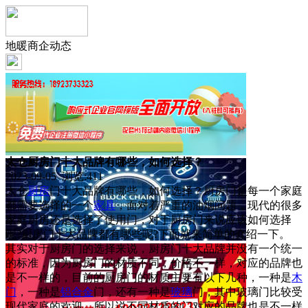
地暖商企动态
太仓厨房门十大品牌有哪些，如何选择？
2023-09-05 浏览:
411
太仓
厨房
门十大品牌有哪些，如何选择？厨房门是每一个家庭
都需要选择的一个
家具
，面对着严重的油烟问题，现代的很多
家庭厨房还是选择了使用门，对于厨房门来说应该如何选择
呢?厨房门十大品牌都有哪些呢?下面就来简单的介绍一下。
其实对于厨房门的选择来说，厨房门十大品牌并没有一个统一
的标准，因为厨房门的材质不同，价格不一样，对应的品牌也
是不一样的，目前的厨房门的材质主要有以下几种，一种是
木
门
，一种是
铝合金
门，还有一种是
玻璃
门，其中玻璃门比较受
现代家庭的欢迎。所以说不同材质的门对应的品牌也是不一样