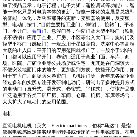
加了液晶显示，电子行程，电子力矩，遥控调试等功能），智
能一体化只是对电装本体的更新，智能一体化的发展是总线型
的智能一体化，及功率部件的更新，变频器的使用，及变频
型。电动门按“门”目前主要指工业门、伸缩门、旋转门、平移
门、平开门、
卷帘
门、悬浮门等，伸缩门及大型平移门（铁制
或不锈钢）应用于企业、厂房、小区等出入大门口；旋转门及
轻型平移门（感应门）一般应用于星级宾馆、洗浴中心等高档
大楼的出入口，平开门的应用范围就很广了，一般小于5米的
门口都可以应用平开门。卷帘门适用于商业门面、车库、商
场、医院、厂矿企业等公共场所或住宅，尤其是在门洞较大，
不便安装地面门体的地方，更加起到方便、快捷开启作用，如
用于车库门、商场防火卷帘门、飞机库门等。近年来各家企业
经过多年的实践专注开发研制电动门，研制出了多种提升方式
的电动门（直升式、滑升式、卷帘式、平移式），使该产品能
广泛适用于各类工矿厂房、车间、仓库、机房、车库等场合，
大大扩大了电动门的应用范围。
电机
直流电机电机（英文：Electric machinery，俗称“马达”）是指
依据电磁感应定律实现电能转换或传递的一种电磁装置。在电