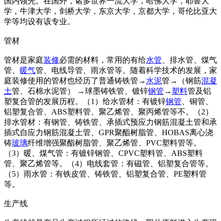
国内领先。在国外，诸多世界一流大学，哈佛大学，耶鲁大
学，牛津大学，剑桥大学，东京大学，京都大学，哥伦比亚大
学等均设有该专业。
管材
管材是家庭
装修
必需的材料，常用的有给
水管
、排水管、煤气
管、
暖气
管、电线导管、雨水管等。随着科学技术的发展，家
庭装修使用的管材也经历了普通铸铁管→
水泥
管→（钢筋
混凝
土
管、石棉水泥管） →球墨铸铁管、镀锌
钢管
→
塑料
管及铝
塑复合管的发展历程。（1）给水管材：有镀锌
钢管
、铜管、
铝塑复合管、ABS塑料管、聚乙烯管、聚丙烯管等不。（2）
排水管材：有钢管、铸铁管、承插式预应力钢筋混凝土管和承
插式自应力钢筋混凝土管、GPR聚酯树脂管、HOBAS离心浇
铸
玻璃
纤维增强聚酯树脂管、聚乙烯管、PVC塑料管等。
（3）暖、煤气管：有镀锌钢管、CPVC塑料管、ABS塑料
管、聚乙烯管等。（4）电线套管：有磁管、铝塑复合管等。
（5）雨水管：有铁皮管、铸铁管、铝塑复合管、PE塑料管
等。
生产线