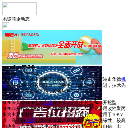
地暖商企动态
MPP电力管设备
2023-08-18 浏览:
251
MPP
管材
生产线主要用于MPP材质管材生产，张家港市华德
机
械
科技有限公司长期致力于这种生产线的研发和改进，技术先
进，成为公司拳头产品，设备销售至全球各地。
MPP管又称MPP电力
电缆
保护管，分为开挖型和非开挖型，
MPP非开挖管又称作MPP顶管或托拉管。MPP管采用改性聚丙
烯为主要原材料。具有抗高温、耐外压的特点，适用于10KV
以上高压输
电线
电缆排管管材。具有优质的
电气
绝缘性、较高
的热变形温度和低温冲击性能。广泛运用于市政、电信、电