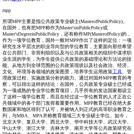
mpp
所谓MPP主要是指公共政策专业硕士(MasterofPublicPolicy)。
在国外，也有把MPP称作为Master'sinPublicPolicy或
Master'sDegreeinPublicPolicy，还有称作MP(MasterofPolicy)的，
作为一项学位教育，国外一般对MPP作出了这样的定位：一项
研究生水平层次的职业导向型的学位教育，主要面向那些希望
在公共部门、非营利组织以及与公共政策相关的组织中谋求职
业生涯的学生，为学生提供公共政策的基础理论和方法论的技
能、从地方到全球范围的公共政策现状以及社会政治、经济、
文化、环境等各领域的政策图景，培养学生运用政策
工具
、管
理政策过程、实施政策分析的能力。通过对国外MPP教育的考
察，可以得出这样的结论：在国外，公共政策专业硕士已经成
为一项成熟的专业学位教育项目，几乎所有的发达国家都设立
了这样一项学位教育，而且在经过这一学位教育的人才正在公
共领域中的各个部门发挥着重要作用。MPP教育已经在绝大多
数国家和地区得到了认可，并被纳入到正式的高等职业教育之
列，与MBA、MPA并称教育领域三大专业硕士学位。如今，
北京大学、复旦大学、西北大学、华中科技大学、武汉大学、
中山大学、浙江大学、吉林大学、南开大学等公共政策研究在