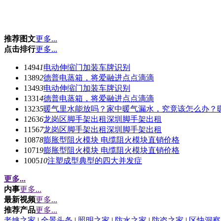
推荐图文
更多...
点击排行
更多...
1494
1
电动伸缩门加装车牌识别
1389
2
德普电蒸箱，将爱融进点点滴滴
1349
3
电动伸缩门加装车牌识别
1331
4
德普电蒸箱，将爱融进点点滴滴
1323
5
暖气里水能放吗？家中暖气漏水，究竟该怎么办？
1263
6
龙岗区脚手架出租深圳脚手架出租
1156
7
龙岗区脚手架出租深圳脚手架出租
1087
8
膨胀型阻火模块 电缆阻火模块直销价格
1071
9
膨胀型阻火模块 电缆阻火模块直销价格
1005
10
注塑成型典型的四大并发症
更多...
内事
更多...
最新视频
更多...
推荐产品
更多...
老姚之家
|
全景头条
|
照明之家
|
防水之家
|
防盗之家
|
区快洞察