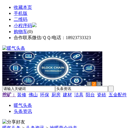
收藏本页
手机版
二维码
小程序码
购物车
(
0
)
合作联系微信/ＱＱ/电话：18923733323
1
2
3
挖矿：
装修
佛山
环保
厨房
建材
洁具
阳台
瓷砖
五金配件
暖气头条
头条资讯
暖气头条
>
头条资讯
>
地暖商企动态