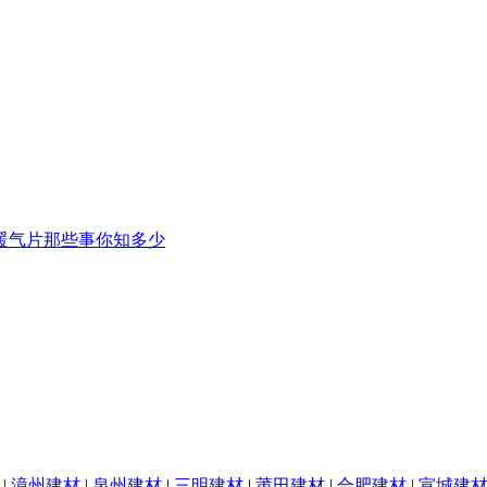
暖气片那些事你知多少
|
漳州建材
|
泉州建材
|
三明建材
|
莆田建材
|
合肥建材
|
宣城建