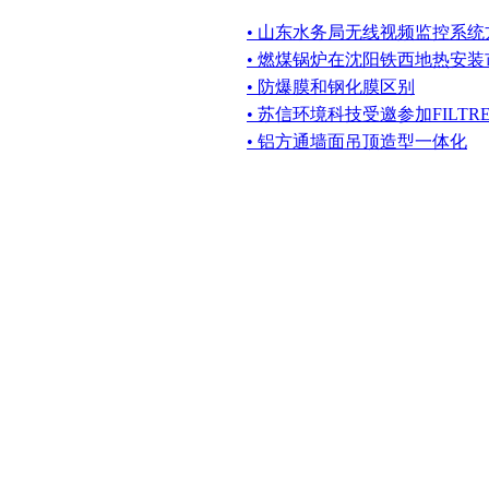
• 山东水务局无线视频监控系统
• 燃煤锅炉在沈阳铁西地热安
• 防爆膜和钢化膜区别
• 苏信环境科技受邀参加FILTREX
• 铝方通墙面吊顶造型一体化