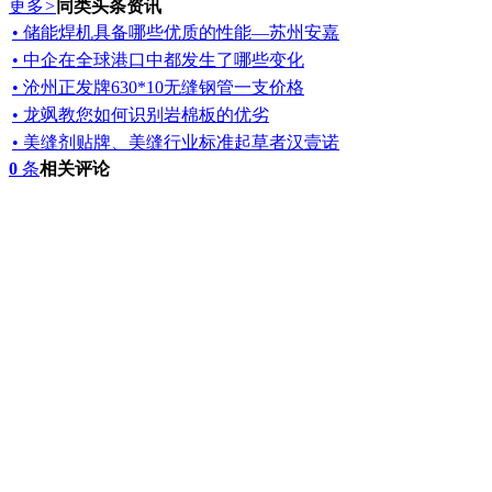
更多
>
同类头条资讯
• 储能焊机具备哪些优质的性能—苏州安嘉
• 中企在全球港口中都发生了哪些变化
• 沧州正发牌630*10无缝钢管一支价格
• 龙飒教您如何识别岩棉板的优劣
• 美缝剂贴牌、美缝行业标准起草者汉壹诺
0
条
相关评论