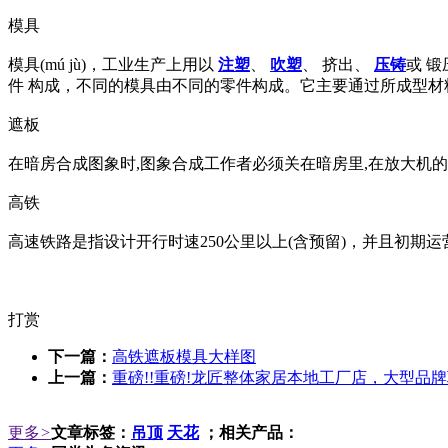
模具
模具(mú jù)，工业生产上用以
注塑
、
吹塑
、 挤出、
压铸
或 
件 构成，不同的模具由不同的零件构成。它主要通过所成型材料物
遮板
在暗房合成图象时,图象合成工作者必须关在暗房里,在放大机
高铁
高速铁路是指设计开行时速250公里以上(含预留)，并且初期
打赏
下一篇：
高铁遮板模具大样图
上一篇：
重磅!!重磅!龙匠整体家居本地工厂店，大型品
更多
>
文章标签：
吊顶
天花
；相关产品：