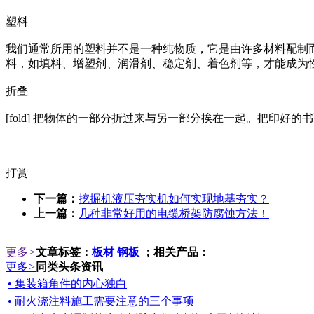
塑料
我们通常所用的塑料并不是一种纯物质，它是由许多材料配制
料，如填料、增塑剂、润滑剂、稳定剂、着色剂等，才能成为
折叠
[fold] 把物体的一部分折过来与另一部分挨在一起。把印好
打赏
下一篇：
挖掘机液压夯实机如何实现地基夯实？
上一篇：
几种非常好用的电缆桥架防腐蚀方法！
更多
>
文章标签：
板材
钢板
；相关产品：
更多
>
同类头条资讯
• 集装箱角件的内心独白
• 耐火浇注料施工需要注意的三个事项