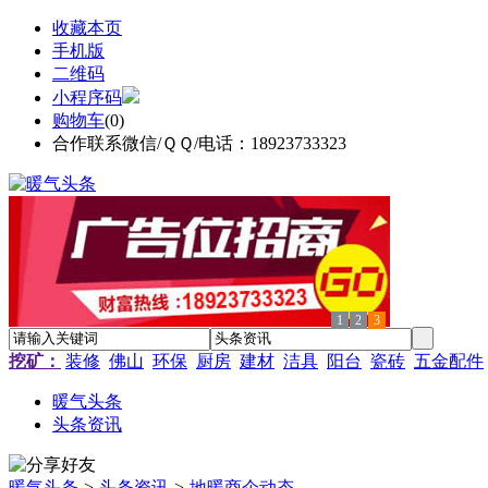
收藏本页
手机版
二维码
小程序码
购物车
(
0
)
合作联系微信/ＱＱ/电话：18923733323
1
2
3
挖矿：
装修
佛山
环保
厨房
建材
洁具
阳台
瓷砖
五金配件
暖气头条
头条资讯
暖气头条
>
头条资讯
>
地暖商企动态