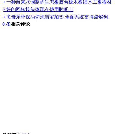
• 一种自来水调制的生态板胶合板木板细木工板板材
• 好的回转接头体现在使用时间上
• 多奇乐环保油切洗洁宝加盟 全面系统支持点燃创
0
条
相关评论