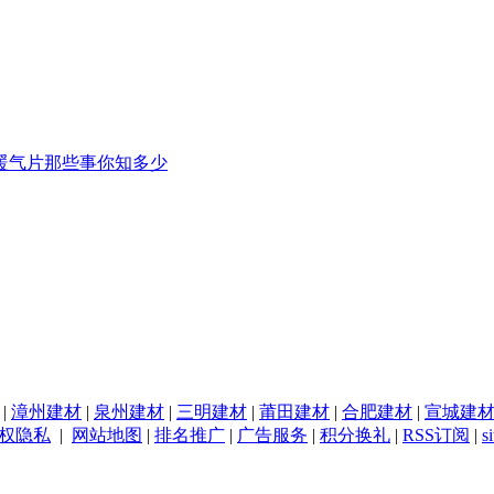
暖气片那些事你知多少
|
漳州建材
|
泉州建材
|
三明建材
|
莆田建材
|
合肥建材
|
宣城建
权隐私
|
网站地图
|
排名推广
|
广告服务
|
积分换礼
|
RSS订阅
|
s