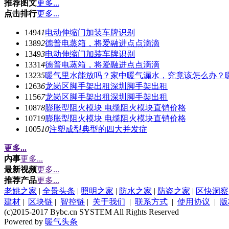
推荐图文
更多...
点击排行
更多...
1494
1
电动伸缩门加装车牌识别
1389
2
德普电蒸箱，将爱融进点点滴滴
1349
3
电动伸缩门加装车牌识别
1331
4
德普电蒸箱，将爱融进点点滴滴
1323
5
暖气里水能放吗？家中暖气漏水，究竟该怎么办？
1263
6
龙岗区脚手架出租深圳脚手架出租
1156
7
龙岗区脚手架出租深圳脚手架出租
1087
8
膨胀型阻火模块 电缆阻火模块直销价格
1071
9
膨胀型阻火模块 电缆阻火模块直销价格
1005
10
注塑成型典型的四大并发症
更多...
内事
更多...
最新视频
更多...
推荐产品
更多...
老姚之家
|
全景头条
|
照明之家
|
防水之家
|
防盗之家
|
区快洞察
建材
|
区块链
|
智控链
|
关于我们
|
联系方式
|
使用协议
|
版
(c)2015-2017 Bybc.cn SYSTEM All Rights Reserved
Powered by
暖气头条