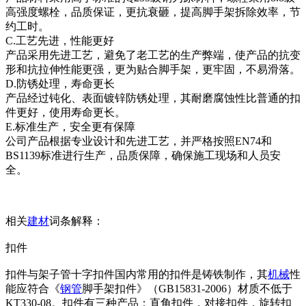
高强度螺栓，品质保证，更抗衰砸，提高脚手架拆除效率，节
约工时。
C.工艺先进，性能更好
产品采用先进工艺，避免了老工艺的生产弊端，使产品的抗变
形和抗拉伸性能更强，更为贴合脚手架，更牢固，不易滑落。
D.防锈处理，寿命更长
产品经过钝化、表面镀锌防锈处理，其耐磨腐蚀性比普通的扣
件更好，使用寿命更长。
E.标准生产，安全更有保障
公司产品根据专业设计和先进工艺，并严格按照EN74和
BS1139标准进行生产，品质保障，确保施工现场和人员安
全。
相关
建材
词条解释：
扣件
扣件与架子管十字扣件国内常用的扣件是铸铁制作，其
机械
性
能应符合《
钢管
脚手架扣件》（GB15831-2006）材质不低于
KT330-08。扣件有三种产品：直角扣件，对接扣件，旋转扣