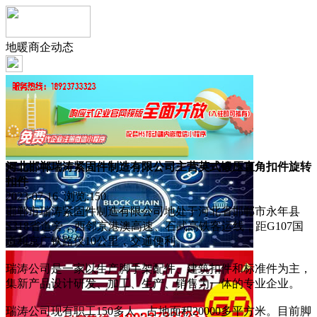
地暖商企动态
河北邯郸瑞涛紧固件制造有限公司主营英式锻压直角扣件旋转
扣件
2023-07-16 浏览:
150
邯郸市瑞涛紧固件制造有限公司地处于河北省邯郸市永年县
S318省道旁，西邻京港澳高速、石武高铁客运线，距G107国
道和京广铁路仅10公里，交通便利。
瑞涛公司是一家以生产脚手架配件、建筑扣件和标准件为主，
集新产品设计研发、加工、生产、销售为一体的专业企业。
瑞涛公司现有职工150多人，占地面积20000多平方米。目前脚