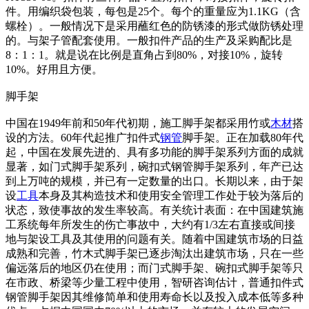
件。用编织袋包装，每包是25个。每个的重量应为1.1KG（含
螺栓）。一般情况下是采用蘸红色的防锈漆的形式做防锈处理
的。与架子管配套使用。一般扣件产品的生产及采购配比是
8：1：1。就是说在比例是直角占到80%，对接10%，旋转
10%。好用且方便。
脚手架
中国在1949年前和50年代初期，施工脚手架都采用竹或
木材
搭
设的方法。60年代起推广扣件式
钢管
脚手架。正在加载80年代
起，中国在发展先进的、具有多功能的脚手架系列方面的成就
显著，如门式脚手架系列，碗扣式钢管脚手架系列，年产已达
到上万吨的规模，并已有一定数量的出口。长期以来，由于架
设
工具
本身及其构造技术和使用安全管理工作处于较为落后的
状态，致使事故的发生率较高。有关统计表面：在中国建筑施
工系统每年所发生的伤亡事故中，大约有1/3左右直接或间接
地与架设工具及其使用的问题有关。随着中国建筑市场的日益
成熟和完善，竹木式脚手架已逐步淘汰出建筑市场，只在一些
偏远落后的地区仍在使用；而门式脚手架、碗扣式脚手架等只
在市政、桥梁等少量工程中使用，智研咨询估计，普通扣件式
钢管脚手架因其维修简单和使用寿命长以及投入成本低等多种