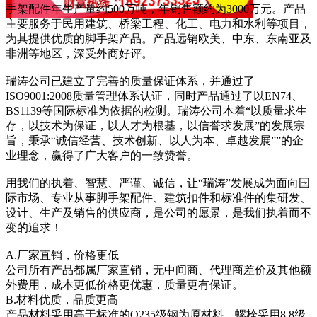
手架配件年生产量约500万吨，年销售额约为3000万元。产品
主要服务于民用建筑、桥梁工程、化工、电力和水利等项目，
为其提供优质的脚手架产品。产品远销欧美、中东、东南亚及
非洲等地区，深受外商好评。
瑞涛公司已建立了完善的质量保证体系，并通过了
ISO9001:2008质量管理体系认证，同时产品通过了以EN74、
BS1139等国际标准为依据的检测。瑞涛公司本着“以质量求生
存，以技术为保证，以人才为根基，以信誉求发展”的发展宗
旨，秉承“诚信经营、技术创新、以人为本、卓越发展””的企
业理念，赢得了广大客户的一致赞誉。
用我们的执着、智慧、严谨、诚信，让“瑞涛”发展成为面向国
际市场、专业从事脚手架配件、建筑扣件和标准件的集研发、
设计、生产及销售的供应商，是公司的愿景，是我们执着而不
变的追求！
A.厂家直销，价格更低
公司所有产品都属厂家直销，无中间商、代理商差价及其他额
外费用，成本更低价格更优惠，质量更有保证。
B.材料优质，品质更高
产品材料采用高于标准的Q235级钢为原材料，螺栓采用8.8级