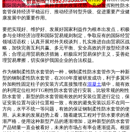
国际国内两个市场、两种资源的政策优势，充分发挥刚性防水
套管保持经济平稳运行、推动经济转型升级、促进重要产业健
康发展中的重要作用。
要把实现好、维护好、发展好国家利益作为根本出发点，积极
参与全球经济治理和国际贸易规则制定，争取应有的国际经贸
领域话语权；认真开展对外关税谈判，扎实推进自由贸易区战
略，加快完善互利共赢、多元平衡、安全高效的开放型经济体
系；合理运用贸易救济措施，积极应对贸易保护主义，妥善处
理贸易摩擦，切实保护我国企业的合法权益。
作为钢制柔性防水套管的一种，钢制柔性防水套管作为一种新
型的钢制柔性防水套管，在2010年度被研发成功，利于多翼环
外加刚性固定柱子的安装方式直接预埋在
混凝土
墙中，能有效
的利用定位柱对FTG刚性防水套管进行安装，比较常规的刚性
防水套管，新型的防水套管能有效的对安装位置进行定位，保
证安装位置与设计位置相一致，有效的避免安装以后不在同一
方向，水平不统一等问题，有效的保证钢制柔性防水套管的使
用。从未来的发展趋势上看，随着建筑工程对于防水要求的逐
渐严格，使用这种新型产品的逐渐增加，这种新型的防水套管
产品销量一直会被看好，未来的市场占有率会逐渐提高。根据