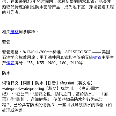
估计在未来的2-3年的时间内，这种新型的防水套管产品会逐
渐取代传统的刚性防水套管产品，成为地下室、穿墙管道工程
的引导者。
相关
建材
词条解释：
套管
套管规格：8-1240×1-200mm标准：API SPEC 5CT —— 美国
石油学会标准用途：用于油井用套管和油管的无缝
钢管
主要生
产
钢管
牌号：J55、K55、N80、L80、P110等
防水
词语释义【词目】防水【拼音】fángshuǐ【英文名】
waterproof,waterproofing【释义】犹防川。《史记·周本
纪》：“召公曰：‘是鄣之也。防民之口，甚於防水。’”《国
语》作“防川”。详细解释1、使某些物品防水的行为或过
程.2、已经具有防水的情况.3、一些可以导致防水的事物（如
处理或涂盖）