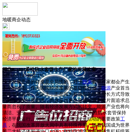
地暖商企动态
河北02s404柔性防水套管生产厂家的发展改变
2023-07-14 浏览:
155
经济发展思路的转变是全局性的，对于
防水
套管厂家都会产生
不小的冲击。作为国民经济发展的基础性行业，
能源
产业首当
其中受到波及。实际上，正是因为粗放型的经济增长方式导致
了对能源的过度需求，而这反过来也造成能源产业片面追求总
量而忽视了质量。随着经济发展方式的转变，能源产业也将向
清洁、安全、高效等方向发展。 充分发挥刚性防水套管保持
经济平稳运行。刚性防水套管是调控经济活动的重要政策
工
具
，在我国改革开放大局中具有特殊作用。随着我国成为世界
第二大经济体和进出口大国，刚性防水套管用好销售杠杆统筹