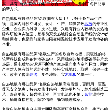
高，具有“自热 装饰 保健”三效合一的特点，开创了冬日防寒
的新方式。
自热地板有哪些品牌?名欧拥有大型工厂，数十条产品生产
线，是国内能独立研发、设计、生产、销售发热
地砖
的专业性
企业，企业实力雄厚，技术过硬。兴建有行业内较早的发热地
砖科研检测实验室，是靠前家发热地砖全自动生产线的设计者
和使用者，也是靠前家将自限变频温控技术应用于发热地砖的
企业。
自热地板有哪些品牌?名欧生产的名欧自热地板，突破性的将
较新科技集成到各种地砖当中，采用独创的纳米级碳墨芯片发
热层，通电后地砖源源不断地产生热量向室内空间释放，同时
产生对人体有益的远红外线，轻松实现地砖、取暖、保健一体
化，改变了传统
瓷砖
、复合地板、实
木地板
的单一性。
自热地板有哪些品牌?名欧自热地板高端质量，更耐用，更温
暖无安全隐患，特有发热体结构，发热更均匀，纳米级制造工
艺，寿命更长，超强抗压性，再大电流也不怕，
智能
温控技
术，触屏直接控制。顾客信赖，畅销顺理成章。
名欧自热地板由自主研发团队和高新研究机构合作，生产出的