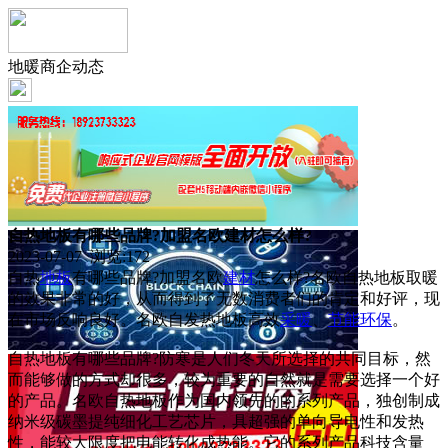
地暖商企动态
自热地板有哪些品牌?加盟名欧建材怎么样?
2023-07-07 浏览:
172
自热
地板
有哪些品牌?加盟名欧
建材
怎么样?名欧自热地板取暖
的效果非常的好，从而得到了无数消费者们的肯定和好评，现
在市场反响良好。名欧自发热地板高效
采暖
、
节能
环保
。
自热地板有哪些品牌?防寒是人们冬天所选择的共同目标，然
而能够做的方式却很多，较为重要的自然就是需要选择一个好
的产品。名欧自热地板作为国内领先的的系列产品，独创制成
纳米级碳墨提纯细化工艺芯片，具超强的单向导电性和发热
性，能较大限度把电能转化成热能。它的系列产品科技含量