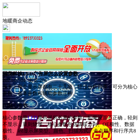
地暖商企动态
冠美科技LED广告屏怎么设置参数
2023-07-04 浏览:
204
基本上每个显示屏都有二十几项，经过分析归类，可分为核心
参数、基本参数和辅助参数三种。
(1)核心参数
核心参数是
LED
显示屏所必需的参数，如果设置不正确，轻则
不显示，重则烧屏。核心参数包括级联方向、OE极性、数据
极性、led显示屏类型、颜色、扫描方式、走点顺序和行序共8
项。